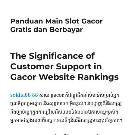
Panduan Main Slot Gacor
Gratis dan Berbayar
The Significance of
Customer Support in
Gacor Website Rankings
sokha88 88
សាយ gacor គឺជា​ផ្លូវដឹកនាំសំខាន់សម្រាប់អ្នក
ចូលចិត្តហ្គេមឆ្នោត និងសុទ្ធសាធកម្រិតខ្ពស់។ វាបង្ហាញពីវិធីសាស្ត្រ
និងច្បាប់ល្អៗក្នុងការជ្រើសរើសលេខដែលមានឱកាសឈ្នះខ្ពស់។
អ្នកអាចស្វែងយល់ពីបច្ចេកទេសថ្មីៗនិងវិធីសាស្ត្រមានប្រសិទ្ធភាព។