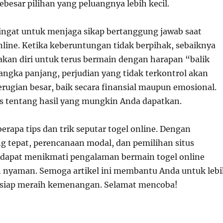
besar pilihan yang peluangnya lebih kecil.
u ingat untuk menjaga sikap bertanggung jawab saat
nline. Ketika keberuntungan tidak berpihak, sebaiknya
an diri untuk terus bermain dengan harapan “balik
angka panjang, perjudian yang tidak terkontrol akan
ugian besar, baik secara finansial maupun emosional.
tis tentang hasil yang mungkin Anda dapatkan.
rapa tips dan trik seputar togel online. Dengan
tepat, perencanaan modal, dan pemilihan situs
 dapat menikmati pengalaman bermain togel online
 nyaman. Semoga artikel ini membantu Anda untuk leb
n siap meraih kemenangan. Selamat mencoba!