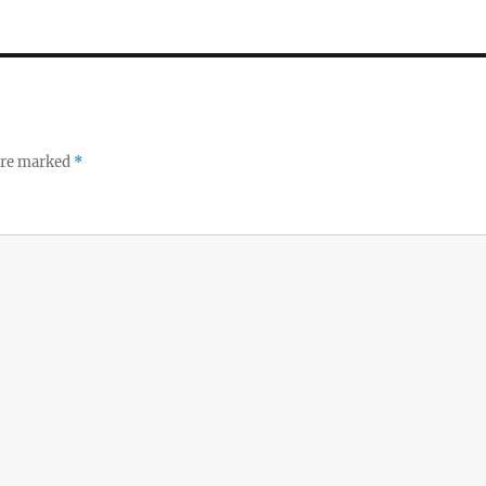
 are marked
*