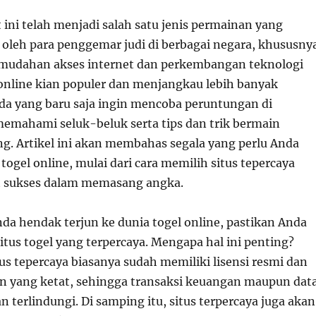
 ini telah menjadi salah satu jenis permainan yang
 oleh para penggemar judi di berbagai negara, khususny
emudahan akses internet dan perkembangan teknologi
nline kian populer dan menjangkau lebih banyak
da yang baru saja ingin mencoba peruntungan di
memahami seluk-beluk serta tips dan trik bermain
ng. Artikel ini akan membahas segala yang perlu Anda
togel online, mulai dari cara memilih situs tepercaya
t sukses dalam memasang angka.
nda hendak terjun ke dunia togel online, pastikan Anda
tus togel yang terpercaya. Mengapa hal ini penting?
us tepercaya biasanya sudah memiliki lisensi resmi dan
 yang ketat, sehingga transaksi keuangan maupun dat
n terlindungi. Di samping itu, situs terpercaya juga akan