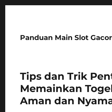
Panduan Main Slot Gacor
Tips dan Trik Pe
Memainkan Togel
Aman dan Nyam