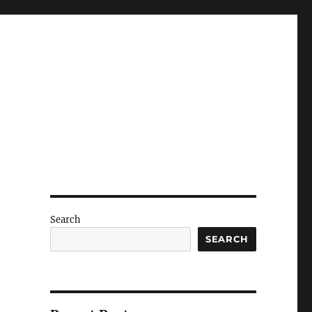
Search
SEARCH