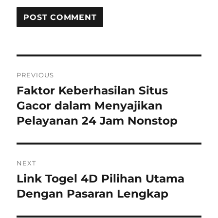
Post
PREVIOUS
navigation
Faktor Keberhasilan Situs
Previous
post:
Gacor dalam Menyajikan
Pelayanan 24 Jam Nonstop
NEXT
Link Togel 4D Pilihan Utama
Next
post:
Dengan Pasaran Lengkap