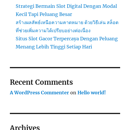
Strategi Bermain Slot Digital Dengan Modal
Kecil Tapi Peluang Besar
สร้างผลลัพธ์เหนือความคาดหมาย ด้วยวิธีเล่น สล็อต
ที่ช่วยเพิ่มความได้เปรียบอย่างต่อเนื่อง
Situs Slot Gacor Terpercaya Dengan Peluang
Menang Lebih Tinggi Setiap Hari
Recent Comments
A WordPress Commenter
on
Hello world!
Archives