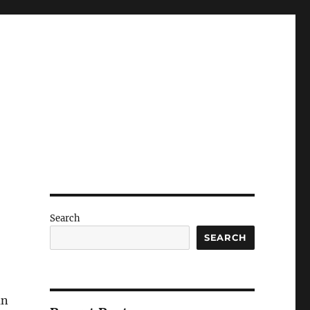
Search
SEARCH
an