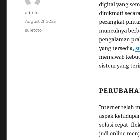
digital yang sem
Author
admin
dinikmati secar
Posted
August 21, 2025
perangkat pintar
on
Tags
suletoto
munculnya berb
pengalaman prakt
yang tersedia,
s
menjawab kebut
sistem yang teri
PERUBAHA
Internet telah
aspek kehidupan
solusi cepat, fl
judi online men