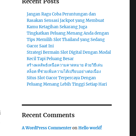
Recent Posts
Jangan Ragu Coba Peruntungan dan
Rasakan Sensasi Jackpot yang Membuat
Kamu Ketagihan Sekarang Juga
Tingkatkan Peluang Menang Anda dengan
Tips Memilih Slot Thailand yang Sedang
Gacor Saat Ini
Strategi Bermain Slot Digital Dengan Modal
Kecil Tapi Peluang Besar
สร้างผลลัพธ์เหนือความคาดหมาย ด้วยวิธีเล่น
สล็อต ที่ช่วยเพิ่มความได้เปรียบอย่างต่อเนื่อง
Situs Slot Gacor Terpercaya Dengan
Peluang Menang Lebih Tinggi Setiap Hari
i
Recent Comments
n
A WordPress Commenter
on
Hello world!