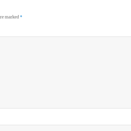
 are marked
*