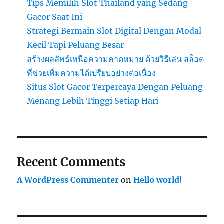
Tips Memilih Slot Thailand yang Sedang
Gacor Saat Ini
Strategi Bermain Slot Digital Dengan Modal
Kecil Tapi Peluang Besar
สร้างผลลัพธ์เหนือความคาดหมาย ด้วยวิธีเล่น สล็อต
ที่ช่วยเพิ่มความได้เปรียบอย่างต่อเนื่อง
Situs Slot Gacor Terpercaya Dengan Peluang
Menang Lebih Tinggi Setiap Hari
Recent Comments
A WordPress Commenter
on
Hello world!