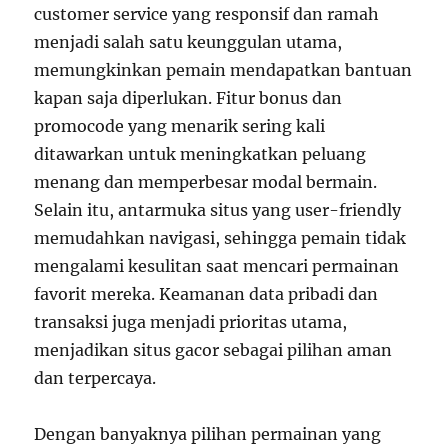
customer service yang responsif dan ramah
menjadi salah satu keunggulan utama,
memungkinkan pemain mendapatkan bantuan
kapan saja diperlukan. Fitur bonus dan
promocode yang menarik sering kali
ditawarkan untuk meningkatkan peluang
menang dan memperbesar modal bermain.
Selain itu, antarmuka situs yang user-friendly
memudahkan navigasi, sehingga pemain tidak
mengalami kesulitan saat mencari permainan
favorit mereka. Keamanan data pribadi dan
transaksi juga menjadi prioritas utama,
menjadikan situs gacor sebagai pilihan aman
dan terpercaya.
Dengan banyaknya pilihan permainan yang