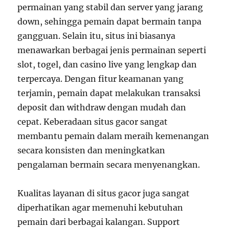
permainan yang stabil dan server yang jarang
down, sehingga pemain dapat bermain tanpa
gangguan. Selain itu, situs ini biasanya
menawarkan berbagai jenis permainan seperti
slot, togel, dan casino live yang lengkap dan
terpercaya. Dengan fitur keamanan yang
terjamin, pemain dapat melakukan transaksi
deposit dan withdraw dengan mudah dan
cepat. Keberadaan situs gacor sangat
membantu pemain dalam meraih kemenangan
secara konsisten dan meningkatkan
pengalaman bermain secara menyenangkan.
Kualitas layanan di situs gacor juga sangat
diperhatikan agar memenuhi kebutuhan
pemain dari berbagai kalangan. Support