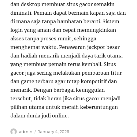
dan desktop membuat situs gacor semakin
diminati. Pemain dapat bermain kapan saja dan
di mana saja tanpa hambatan berarti. Sistem
login yang aman dan cepat memungkinkan
akses tanpa proses rumit, sehingga
menghemat waktu. Penawaran jackpot besar
dan hadiah menarik menjadi daya tarik utama
yang membuat pemain terus kembali. Situs
gacor juga sering melakukan pembaruan fitur
dan game terbaru agar tetap kompetitif dan
menarik. Dengan berbagai keunggulan
tersebut, tidak heran jika situs gacor menjadi
pilihan utama untuk meraih keberuntungan
dalam dunia judi online.
Author
Posted
admin
January 4, 2026