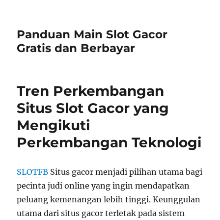
Panduan Main Slot Gacor
Gratis dan Berbayar
Tren Perkembangan
Situs Slot Gacor yang
Mengikuti
Perkembangan Teknologi
SLOTFB
Situs gacor menjadi pilihan utama bagi
pecinta judi online yang ingin mendapatkan
peluang kemenangan lebih tinggi. Keunggulan
utama dari situs gacor terletak pada sistem