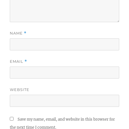
NAME
*
EMAIL
*
WEBSITE
Save my name, email, and website in this browser for
the next time I comment.