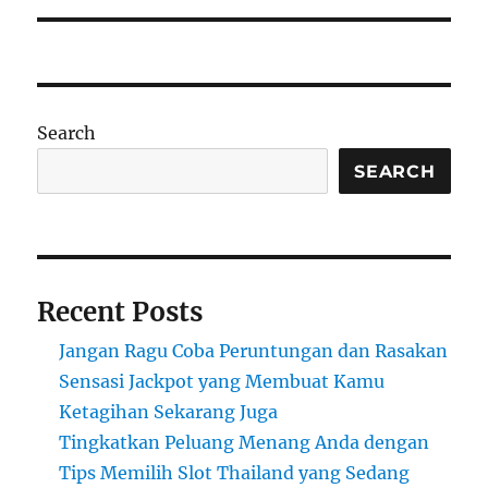
Search
SEARCH
Recent Posts
Jangan Ragu Coba Peruntungan dan Rasakan
Sensasi Jackpot yang Membuat Kamu
Ketagihan Sekarang Juga
Tingkatkan Peluang Menang Anda dengan
Tips Memilih Slot Thailand yang Sedang