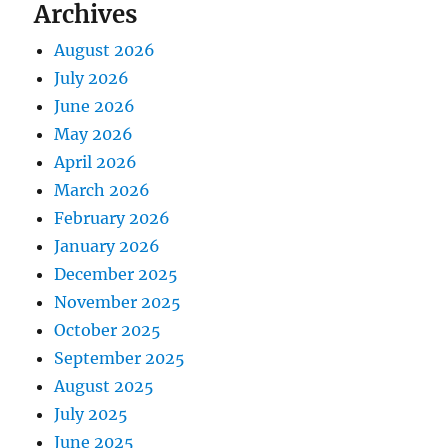
Archives
August 2026
July 2026
June 2026
May 2026
April 2026
March 2026
February 2026
January 2026
December 2025
November 2025
October 2025
September 2025
August 2025
July 2025
June 2025