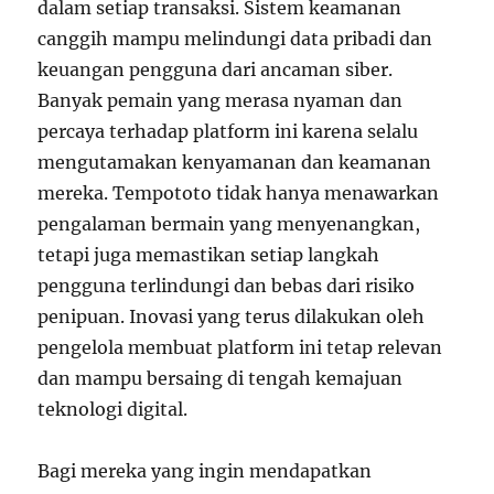
dalam setiap transaksi. Sistem keamanan
canggih mampu melindungi data pribadi dan
keuangan pengguna dari ancaman siber.
Banyak pemain yang merasa nyaman dan
percaya terhadap platform ini karena selalu
mengutamakan kenyamanan dan keamanan
mereka. Tempototo tidak hanya menawarkan
pengalaman bermain yang menyenangkan,
tetapi juga memastikan setiap langkah
pengguna terlindungi dan bebas dari risiko
penipuan. Inovasi yang terus dilakukan oleh
pengelola membuat platform ini tetap relevan
dan mampu bersaing di tengah kemajuan
teknologi digital.
Bagi mereka yang ingin mendapatkan