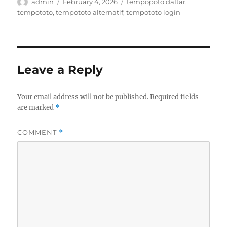
Author
Posted
Tags
admin
February 4, 2026
tempopoto daftar
,
on
tempototo
,
tempototo alternatif
,
tempototo login
Leave a Reply
Your email address will not be published.
Required fields
are marked
*
COMMENT
*