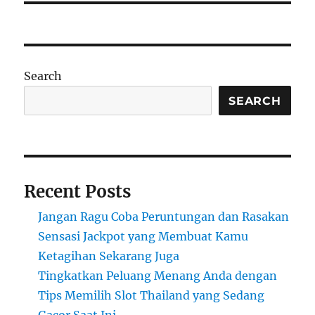
Search
SEARCH
Recent Posts
Jangan Ragu Coba Peruntungan dan Rasakan
Sensasi Jackpot yang Membuat Kamu
Ketagihan Sekarang Juga
Tingkatkan Peluang Menang Anda dengan
Tips Memilih Slot Thailand yang Sedang