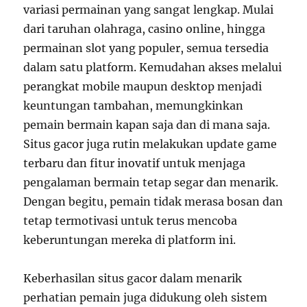
variasi permainan yang sangat lengkap. Mulai
dari taruhan olahraga, casino online, hingga
permainan slot yang populer, semua tersedia
dalam satu platform. Kemudahan akses melalui
perangkat mobile maupun desktop menjadi
keuntungan tambahan, memungkinkan
pemain bermain kapan saja dan di mana saja.
Situs gacor juga rutin melakukan update game
terbaru dan fitur inovatif untuk menjaga
pengalaman bermain tetap segar dan menarik.
Dengan begitu, pemain tidak merasa bosan dan
tetap termotivasi untuk terus mencoba
keberuntungan mereka di platform ini.
Keberhasilan situs gacor dalam menarik
perhatian pemain juga didukung oleh sistem