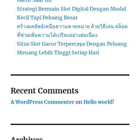
Gacor Saat Ini
Strategi Bermain Slot Digital Dengan Modal
Kecil Tapi Peluang Besar
สร้างผลลัพธ์เหนือความคาดหมาย ด้วยวิธีเล่น สล็อต
ที่ช่วยเพิ่มความได้เปรียบอย่างต่อเนื่อง
Situs Slot Gacor Terpercaya Dengan Peluang
Menang Lebih Tinggi Setiap Hari
Recent Comments
A WordPress Commenter
on
Hello world!