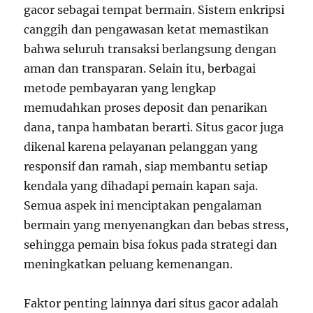
gacor sebagai tempat bermain. Sistem enkripsi
canggih dan pengawasan ketat memastikan
bahwa seluruh transaksi berlangsung dengan
aman dan transparan. Selain itu, berbagai
metode pembayaran yang lengkap
memudahkan proses deposit dan penarikan
dana, tanpa hambatan berarti. Situs gacor juga
dikenal karena pelayanan pelanggan yang
responsif dan ramah, siap membantu setiap
kendala yang dihadapi pemain kapan saja.
Semua aspek ini menciptakan pengalaman
bermain yang menyenangkan dan bebas stress,
sehingga pemain bisa fokus pada strategi dan
meningkatkan peluang kemenangan.
Faktor penting lainnya dari situs gacor adalah