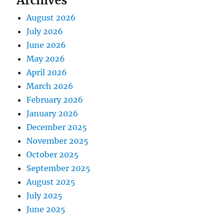
Archives
August 2026
July 2026
June 2026
May 2026
April 2026
March 2026
February 2026
January 2026
December 2025
November 2025
October 2025
September 2025
August 2025
July 2025
June 2025