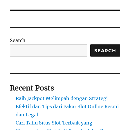
Search
SEARCH
Recent Posts
Raih Jackpot Melimpah dengan Strategi
Efektif dan Tips dari Pakar Slot Online Resmi
dan Legal
Cari Tahu Situs Slot Terbaik yang