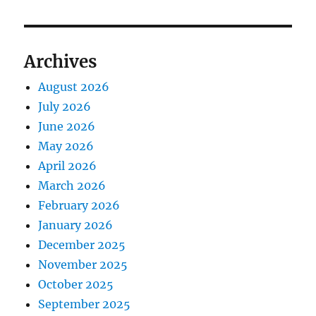
Archives
August 2026
July 2026
June 2026
May 2026
April 2026
March 2026
February 2026
January 2026
December 2025
November 2025
October 2025
September 2025