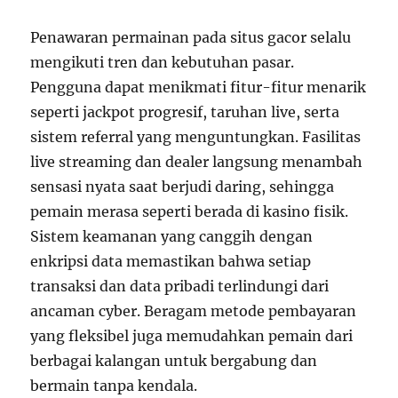
Penawaran permainan pada situs gacor selalu
mengikuti tren dan kebutuhan pasar.
Pengguna dapat menikmati fitur-fitur menarik
seperti jackpot progresif, taruhan live, serta
sistem referral yang menguntungkan. Fasilitas
live streaming dan dealer langsung menambah
sensasi nyata saat berjudi daring, sehingga
pemain merasa seperti berada di kasino fisik.
Sistem keamanan yang canggih dengan
enkripsi data memastikan bahwa setiap
transaksi dan data pribadi terlindungi dari
ancaman cyber. Beragam metode pembayaran
yang fleksibel juga memudahkan pemain dari
berbagai kalangan untuk bergabung dan
bermain tanpa kendala.