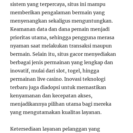
sistem yang terpercaya, situs ini mampu
memberikan pengalaman bermain yang
menyenangkan sekaligus menguntungkan.
Keamanan data dan dana pemain menjadi
prioritas utama, sehingga pengguna merasa
nyaman saat melakukan transaksi maupun
bermain. Selain itu, situs gacor menyediakan
berbagai jenis permainan yang lengkap dan
inovatif, mulai dari slot, togel, hingga
permainan live casino. Inovasi teknologi
terbaru juga diadopsi untuk memastikan
kenyamanan dan kecepatan akses,
menjadikannya pilihan utama bagi mereka
yang mengutamakan kualitas layanan.
Ketersediaan layanan pelanggan yang