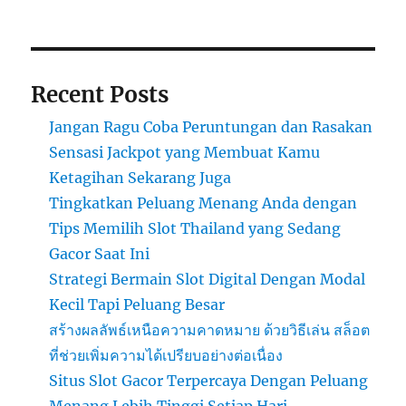
Recent Posts
Jangan Ragu Coba Peruntungan dan Rasakan
Sensasi Jackpot yang Membuat Kamu
Ketagihan Sekarang Juga
Tingkatkan Peluang Menang Anda dengan
Tips Memilih Slot Thailand yang Sedang
Gacor Saat Ini
Strategi Bermain Slot Digital Dengan Modal
Kecil Tapi Peluang Besar
สร้างผลลัพธ์เหนือความคาดหมาย ด้วยวิธีเล่น สล็อต
ที่ช่วยเพิ่มความได้เปรียบอย่างต่อเนื่อง
Situs Slot Gacor Terpercaya Dengan Peluang