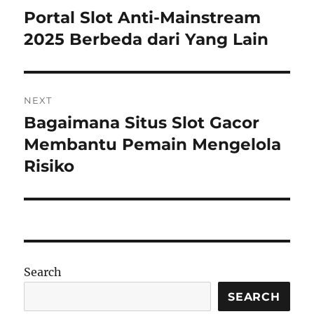
navigation
Portal Slot Anti-Mainstream
Previous
post:
2025 Berbeda dari Yang Lain
NEXT
Bagaimana Situs Slot Gacor
Next
post:
Membantu Pemain Mengelola
Risiko
Search
SEARCH