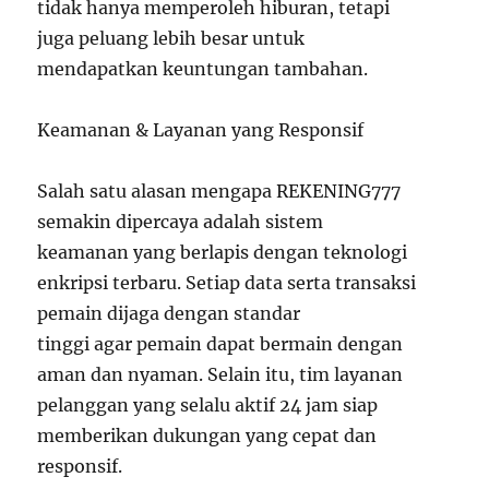
tidak hanya memperoleh hiburan, tetapi
juga peluang lebih besar untuk
mendapatkan keuntungan tambahan.
Keamanan & Layanan yang Responsif
Salah satu alasan mengapa REKENING777
semakin dipercaya adalah sistem
keamanan yang berlapis dengan teknologi
enkripsi terbaru. Setiap data serta transaksi
pemain dijaga dengan standar
tinggi agar pemain dapat bermain dengan
aman dan nyaman. Selain itu, tim layanan
pelanggan yang selalu aktif 24 jam siap
memberikan dukungan yang cepat dan
responsif.