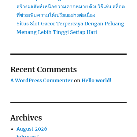
สร้างผลลัพธ์เหนือความคาดหมาย ด้วยวิธีเล่น สล็อต
ที่ช่วยเพิ่มความได้เปรียบอย่างต่อเนื่อง
Situs Slot Gacor Terpercaya Dengan Peluang
Menang Lebih Tinggi Setiap Hari
Recent Comments
A WordPress Commenter
on
Hello world!
Archives
August 2026