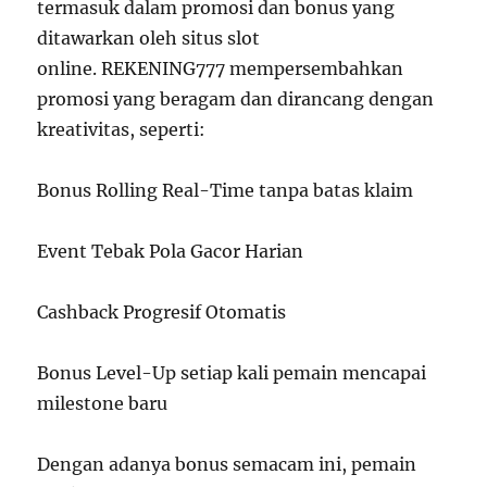
termasuk dalam promosi dan bonus yang
ditawarkan oleh situs slot
online. REKENING777 mempersembahkan
promosi yang beragam dan dirancang dengan
kreativitas, seperti:
Bonus Rolling Real-Time tanpa batas klaim
Event Tebak Pola Gacor Harian
Cashback Progresif Otomatis
Bonus Level-Up setiap kali pemain mencapai
milestone baru
Dengan adanya bonus semacam ini, pemain