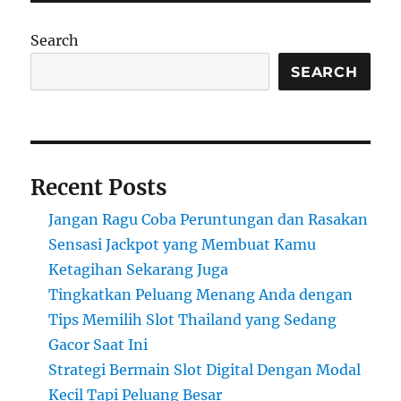
Search
SEARCH
Recent Posts
Jangan Ragu Coba Peruntungan dan Rasakan
Sensasi Jackpot yang Membuat Kamu
Ketagihan Sekarang Juga
Tingkatkan Peluang Menang Anda dengan
Tips Memilih Slot Thailand yang Sedang
Gacor Saat Ini
Strategi Bermain Slot Digital Dengan Modal
Kecil Tapi Peluang Besar