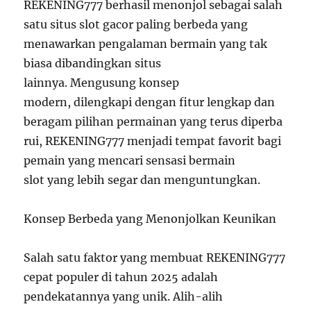
REKENING777 berhasil menonjol sebagai salah
satu situs slot gacor paling berbeda yang
menawarkan pengalaman bermain yang tak
biasa dibandingkan situs
lainnya. Mengusung konsep
modern, dilengkapi dengan fitur lengkap dan
beragam pilihan permainan yang terus diperba
rui, REKENING777 menjadi tempat favorit bagi
pemain yang mencari sensasi bermain
slot yang lebih segar dan menguntungkan.
Konsep Berbeda yang Menonjolkan Keunikan
Salah satu faktor yang membuat REKENING777
cepat populer di tahun 2025 adalah
pendekatannya yang unik. Alih-alih