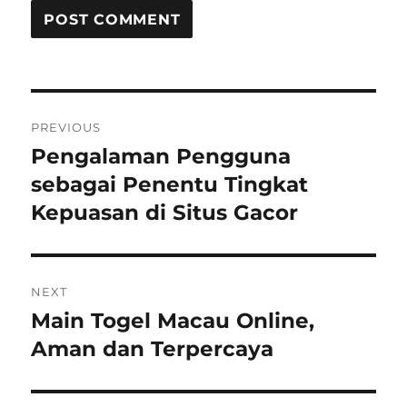
Post
PREVIOUS
navigation
Pengalaman Pengguna
Previous
post:
sebagai Penentu Tingkat
Kepuasan di Situs Gacor
NEXT
Main Togel Macau Online,
Next
post:
Aman dan Terpercaya