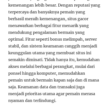
kemenangan lebih besar. Dengan reputasi yang
terpercaya dan banyaknya pemain yang
berhasil meraih kemenangan, situs gacor
menawarkan berbagai fitur menarik yang
mendukung pengalaman bermain yang
optimal. Fitur seperti bonus melimpah, server
stabil, dan sistem keamanan canggih menjadi
keunggulan utama yang membuat situs ini
semakin diminati. Tidak hanya itu, kemudahan
akses melalui berbagai perangkat, mulai dari
ponsel hingga komputer, memudahkan
pemain untuk bermain kapan saja dan di mana
saja. Keamanan data dan transaksi juga
menjadi prioritas utama agar pemain merasa
nyaman dan terlindungi.