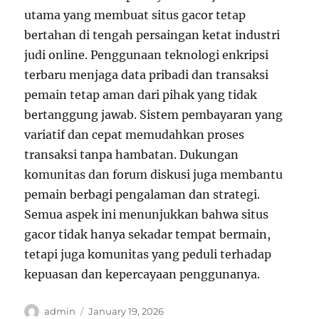
utama yang membuat situs gacor tetap
bertahan di tengah persaingan ketat industri
judi online. Penggunaan teknologi enkripsi
terbaru menjaga data pribadi dan transaksi
pemain tetap aman dari pihak yang tidak
bertanggung jawab. Sistem pembayaran yang
variatif dan cepat memudahkan proses
transaksi tanpa hambatan. Dukungan
komunitas dan forum diskusi juga membantu
pemain berbagi pengalaman dan strategi.
Semua aspek ini menunjukkan bahwa situs
gacor tidak hanya sekadar tempat bermain,
tetapi juga komunitas yang peduli terhadap
kepuasan dan kepercayaan penggunanya.
Author
Posted
admin
January 19, 2026