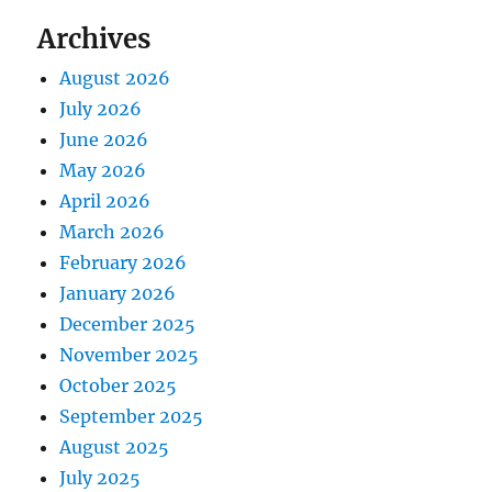
Archives
August 2026
July 2026
June 2026
May 2026
April 2026
March 2026
February 2026
January 2026
December 2025
November 2025
October 2025
September 2025
August 2025
July 2025