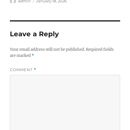
Author
Posted
admin
January 18, 2026
on
Leave a Reply
Your email address will not be published.
Required fields
are marked
*
COMMENT
*