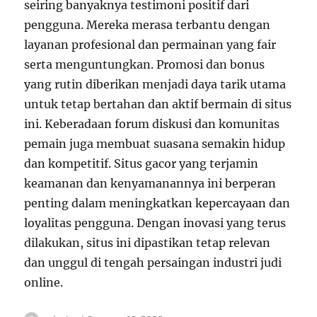
seiring banyaknya testimoni positif dari
pengguna. Mereka merasa terbantu dengan
layanan profesional dan permainan yang fair
serta menguntungkan. Promosi dan bonus
yang rutin diberikan menjadi daya tarik utama
untuk tetap bertahan dan aktif bermain di situs
ini. Keberadaan forum diskusi dan komunitas
pemain juga membuat suasana semakin hidup
dan kompetitif. Situs gacor yang terjamin
keamanan dan kenyamanannya ini berperan
penting dalam meningkatkan kepercayaan dan
loyalitas pengguna. Dengan inovasi yang terus
dilakukan, situs ini dipastikan tetap relevan
dan unggul di tengah persaingan industri judi
online.