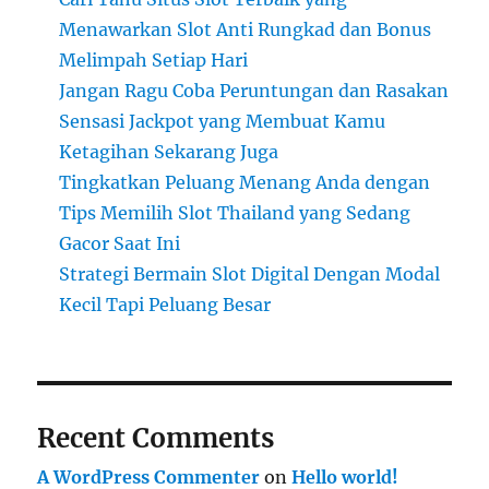
Menawarkan Slot Anti Rungkad dan Bonus
Melimpah Setiap Hari
Jangan Ragu Coba Peruntungan dan Rasakan
Sensasi Jackpot yang Membuat Kamu
Ketagihan Sekarang Juga
Tingkatkan Peluang Menang Anda dengan
Tips Memilih Slot Thailand yang Sedang
Gacor Saat Ini
Strategi Bermain Slot Digital Dengan Modal
Kecil Tapi Peluang Besar
Recent Comments
A WordPress Commenter
on
Hello world!