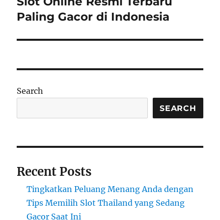
Slot Online Resmi Terbaru
Next
post:
Paling Gacor di Indonesia
Search
SEARCH
Recent Posts
Tingkatkan Peluang Menang Anda dengan
Tips Memilih Slot Thailand yang Sedang
Gacor Saat Ini