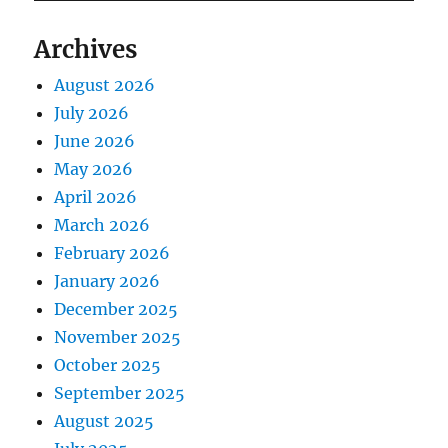
Archives
August 2026
July 2026
June 2026
May 2026
April 2026
March 2026
February 2026
January 2026
December 2025
November 2025
October 2025
September 2025
August 2025