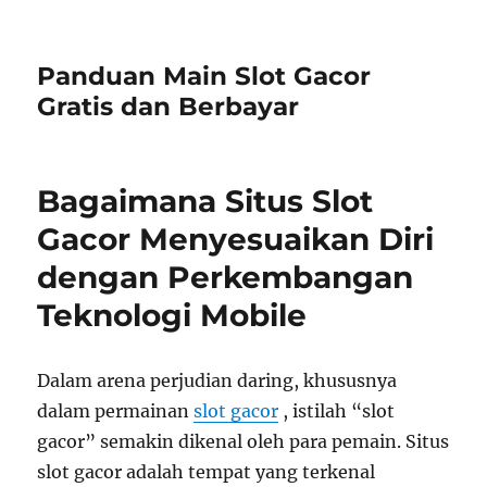
Panduan Main Slot Gacor
Gratis dan Berbayar
Bagaimana Situs Slot
Gacor Menyesuaikan Diri
dengan Perkembangan
Teknologi Mobile
Dalam arena perjudian daring, khususnya
dalam permainan
slot gacor
, istilah “slot
gacor” semakin dikenal oleh para pemain. Situs
slot gacor adalah tempat yang terkenal