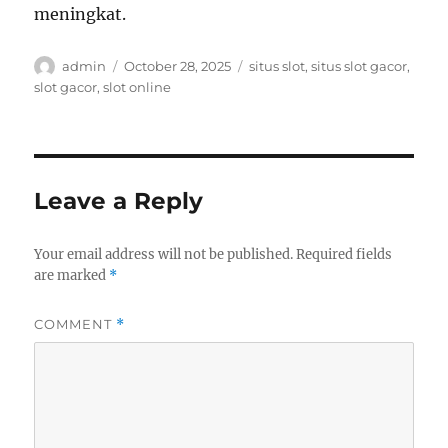
meningkat.
Author
Posted
Tags
admin
October 28, 2025
situs slot
,
situs slot gacor
,
on
slot gacor
,
slot online
Leave a Reply
Your email address will not be published.
Required fields
are marked
*
COMMENT
*