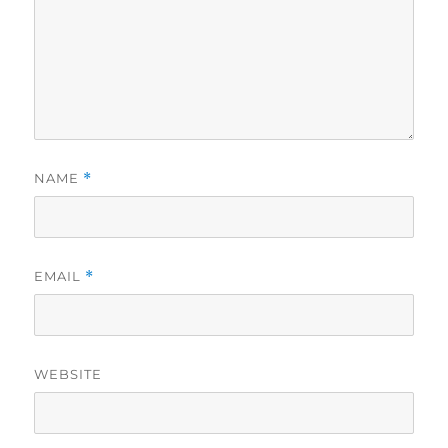
NAME
*
EMAIL
*
WEBSITE