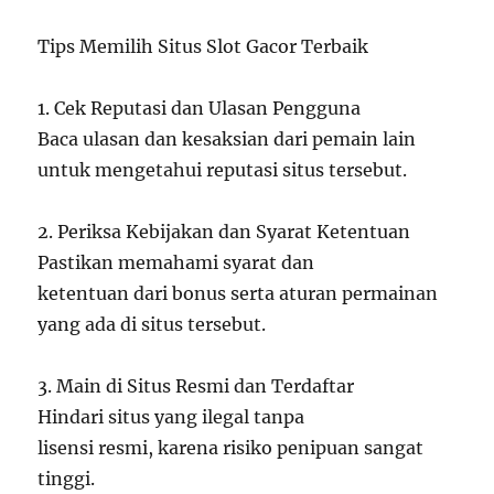
Tips Memilih Situs Slot Gacor Terbaik
1. Cek Reputasi dan Ulasan Pengguna
Baca ulasan dan kesaksian dari pemain lain
untuk mengetahui reputasi situs tersebut.
2. Periksa Kebijakan dan Syarat Ketentuan
Pastikan memahami syarat dan
ketentuan dari bonus serta aturan permainan
yang ada di situs tersebut.
3. Main di Situs Resmi dan Terdaftar
Hindari situs yang ilegal tanpa
lisensi resmi, karena risiko penipuan sangat
tinggi.