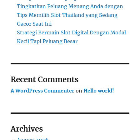
Tingkatkan Peluang Menang Anda dengan
Tips Memilih Slot Thailand yang Sedang
Gacor Saat Ini
Strategi Bermain Slot Digital Dengan Modal
Kecil Tapi Peluang Besar
Recent Comments
A WordPress Commenter
on
Hello world!
Archives