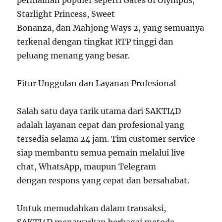
permainan populer seperti Gates of Olympus,
Starlight Princess, Sweet
Bonanza, dan Mahjong Ways 2, yang semuanya
terkenal dengan tingkat RTP tinggi dan
peluang menang yang besar.
Fitur Unggulan dan Layanan Profesional
Salah satu daya tarik utama dari SAKTI4D
adalah layanan cepat dan profesional yang
tersedia selama 24 jam. Tim customer service
siap membantu semua pemain melalui live
chat, WhatsApp, maupun Telegram
dengan respons yang cepat dan bersahabat.
Untuk memudahkan dalam transaksi,