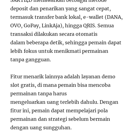
SAKTI4D menawarkan berbagai metode
deposit dan penarikan yang sangat cepat,
termasuk transfer bank lokal, e-wallet (DANA,
OVO, GoPay, LinkAja), hingga QRIS. Semua
transaksi dilakukan secara otomatis
dalam beberapa detik, sehingga pemain dapat
lebih fokus untuk menikmati permainan
tanpa gangguan.
Fitur menarik lainnya adalah layanan demo
slot gratis, di mana pemain bisa mencoba
permainan tanpa harus
mengeluarkan uang terlebih dahulu. Dengan
fitur ini, pemain dapat mempelajari pola
permainan dan strategi sebelum bermain
dengan uang sungguhan.