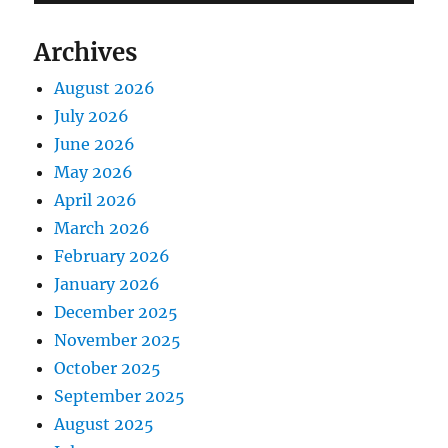
Archives
August 2026
July 2026
June 2026
May 2026
April 2026
March 2026
February 2026
January 2026
December 2025
November 2025
October 2025
September 2025
August 2025