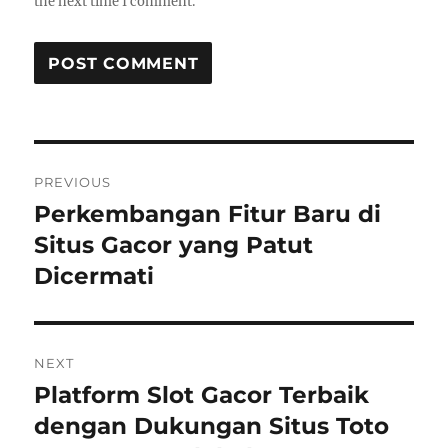
the next time I comment.
Post
PREVIOUS
navigation
Perkembangan Fitur Baru di
Previous
post:
Situs Gacor yang Patut
Dicermati
NEXT
Platform Slot Gacor Terbaik
Next
post:
dengan Dukungan Situs Toto