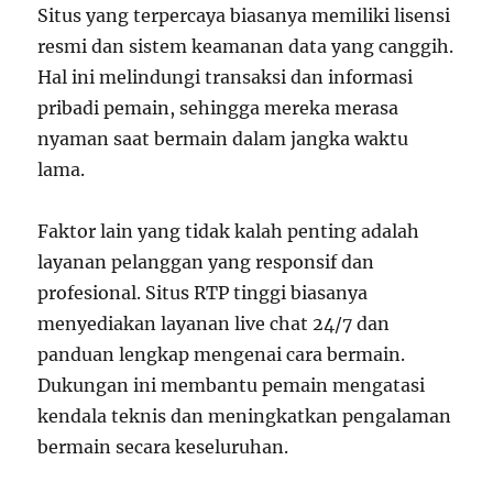
Situs yang terpercaya biasanya memiliki lisensi
resmi dan sistem keamanan data yang canggih.
Hal ini melindungi transaksi dan informasi
pribadi pemain, sehingga mereka merasa
nyaman saat bermain dalam jangka waktu
lama.
Faktor lain yang tidak kalah penting adalah
layanan pelanggan yang responsif dan
profesional. Situs RTP tinggi biasanya
menyediakan layanan live chat 24/7 dan
panduan lengkap mengenai cara bermain.
Dukungan ini membantu pemain mengatasi
kendala teknis dan meningkatkan pengalaman
bermain secara keseluruhan.