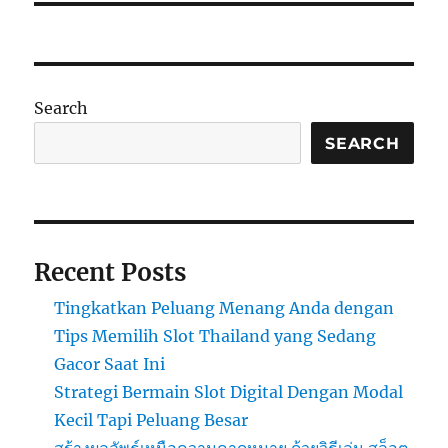
Search
SEARCH
Recent Posts
Tingkatkan Peluang Menang Anda dengan
Tips Memilih Slot Thailand yang Sedang
Gacor Saat Ini
Strategi Bermain Slot Digital Dengan Modal
Kecil Tapi Peluang Besar