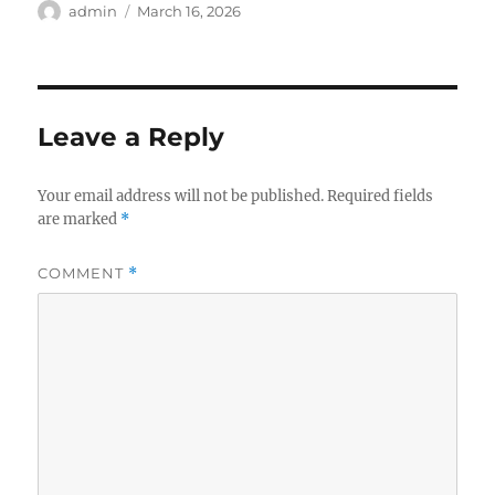
Author
Posted
admin
March 16, 2026
on
Leave a Reply
Your email address will not be published.
Required fields
are marked
*
COMMENT
*