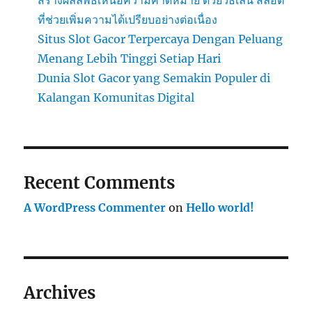
สร้างผลลัพธ์เหนือความคาดหมาย ด้วยวิธีเล่น สล็อต
ที่ช่วยเพิ่มความได้เปรียบอย่างต่อเนื่อง
Situs Slot Gacor Terpercaya Dengan Peluang
Menang Lebih Tinggi Setiap Hari
Dunia Slot Gacor yang Semakin Populer di
Kalangan Komunitas Digital
Recent Comments
A WordPress Commenter
on
Hello world!
Archives