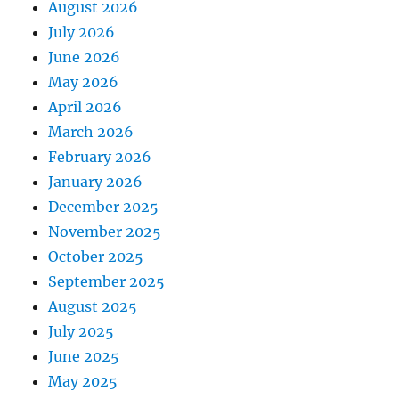
August 2026
July 2026
June 2026
May 2026
April 2026
March 2026
February 2026
January 2026
December 2025
November 2025
October 2025
September 2025
August 2025
July 2025
June 2025
May 2025