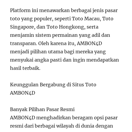
Platform ini menawarkan berbagai jenis pasar
toto yang populer, seperti Toto Macau, Toto
Singapore, dan Toto Hongkong, serta
menjamin sistem permainan yang adil dan
transparan. Oleh karena itu, AMBON4D
menjadi pilihan utama bagi mereka yang
menyukai angka pasti dan ingin mendapatkan
hasil terbaik.
Keunggulan Bergabung di Situs Toto
AMBON4D
Banyak Pilihan Pasar Resmi
AMBON4D menghadirkan beragam opsi pasar
resmi dari berbagai wilayah di dunia dengan