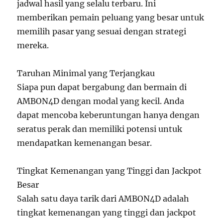
jadwal hasil yang selalu terbaru. Ini
memberikan pemain peluang yang besar untuk
memilih pasar yang sesuai dengan strategi
mereka.
Taruhan Minimal yang Terjangkau
Siapa pun dapat bergabung dan bermain di
AMBON4D dengan modal yang kecil. Anda
dapat mencoba keberuntungan hanya dengan
seratus perak dan memiliki potensi untuk
mendapatkan kemenangan besar.
Tingkat Kemenangan yang Tinggi dan Jackpot
Besar
Salah satu daya tarik dari AMBON4D adalah
tingkat kemenangan yang tinggi dan jackpot