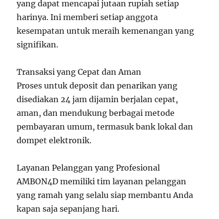
yang dapat mencapai jutaan rupiah setiap
harinya. Ini memberi setiap anggota
kesempatan untuk meraih kemenangan yang
signifikan.
Transaksi yang Cepat dan Aman
Proses untuk deposit dan penarikan yang
disediakan 24 jam dijamin berjalan cepat,
aman, dan mendukung berbagai metode
pembayaran umum, termasuk bank lokal dan
dompet elektronik.
Layanan Pelanggan yang Profesional
AMBON4D memiliki tim layanan pelanggan
yang ramah yang selalu siap membantu Anda
kapan saja sepanjang hari.