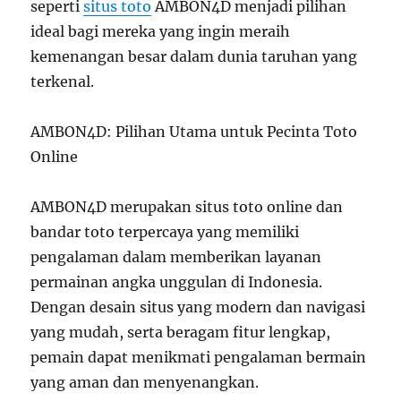
seperti
situs toto
AMBON4D menjadi pilihan
ideal bagi mereka yang ingin meraih
kemenangan besar dalam dunia taruhan yang
terkenal.
AMBON4D: Pilihan Utama untuk Pecinta Toto
Online
AMBON4D merupakan situs toto online dan
bandar toto terpercaya yang memiliki
pengalaman dalam memberikan layanan
permainan angka unggulan di Indonesia.
Dengan desain situs yang modern dan navigasi
yang mudah, serta beragam fitur lengkap,
pemain dapat menikmati pengalaman bermain
yang aman dan menyenangkan.