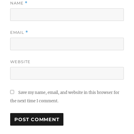
NAME
*
EMAIL
*
WEBSITE
Save my name, email, and website in this browser for
the next time I comment.