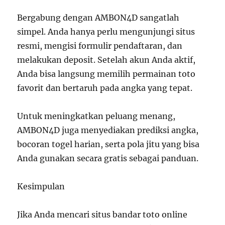
Bergabung dengan AMBON4D sangatlah
simpel. Anda hanya perlu mengunjungi situs
resmi, mengisi formulir pendaftaran, dan
melakukan deposit. Setelah akun Anda aktif,
Anda bisa langsung memilih permainan toto
favorit dan bertaruh pada angka yang tepat.
Untuk meningkatkan peluang menang,
AMBON4D juga menyediakan prediksi angka,
bocoran togel harian, serta pola jitu yang bisa
Anda gunakan secara gratis sebagai panduan.
Kesimpulan
Jika Anda mencari situs bandar toto online