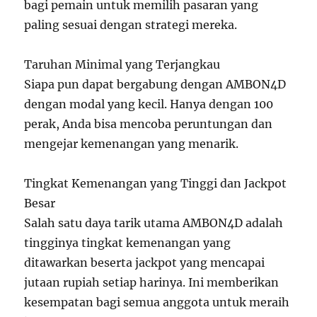
bagi pemain untuk memilih pasaran yang
paling sesuai dengan strategi mereka.
Taruhan Minimal yang Terjangkau
Siapa pun dapat bergabung dengan AMBON4D
dengan modal yang kecil. Hanya dengan 100
perak, Anda bisa mencoba peruntungan dan
mengejar kemenangan yang menarik.
Tingkat Kemenangan yang Tinggi dan Jackpot
Besar
Salah satu daya tarik utama AMBON4D adalah
tingginya tingkat kemenangan yang
ditawarkan beserta jackpot yang mencapai
jutaan rupiah setiap harinya. Ini memberikan
kesempatan bagi semua anggota untuk meraih