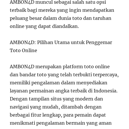
AMBON4D muncul sebagai salah satu opsi
terbaik bagi mereka yang ingin mendapatkan
peluang besar dalam dunia toto dan taruhan
online yang dapat diandalkan.
AMBON4D: Pilihan Utama untuk Penggemar
Toto Online
AMBON4D merupakan platform toto online
dan bandar toto yang telah terbukti terpercaya,
memiliki pengalaman dalam menyediakan
layanan permainan angka terbaik di Indonesia.
Dengan tampilan situs yang modern dan
navigasi yang mudah, ditambah dengan
berbagai fitur lengkap, para pemain dapat
menikmati pengalaman bermain yang aman