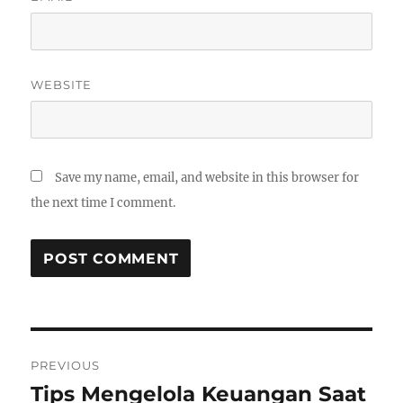
WEBSITE
Save my name, email, and website in this browser for
the next time I comment.
Post
PREVIOUS
navigation
Tips Mengelola Keuangan Saat
Previous