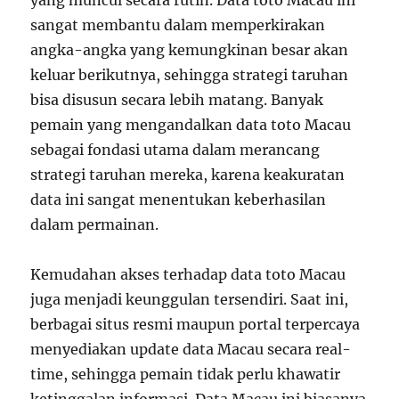
yang muncul secara rutin. Data toto Macau ini
sangat membantu dalam memperkirakan
angka-angka yang kemungkinan besar akan
keluar berikutnya, sehingga strategi taruhan
bisa disusun secara lebih matang. Banyak
pemain yang mengandalkan data toto Macau
sebagai fondasi utama dalam merancang
strategi taruhan mereka, karena keakuratan
data ini sangat menentukan keberhasilan
dalam permainan.
Kemudahan akses terhadap data toto Macau
juga menjadi keunggulan tersendiri. Saat ini,
berbagai situs resmi maupun portal terpercaya
menyediakan update data Macau secara real-
time, sehingga pemain tidak perlu khawatir