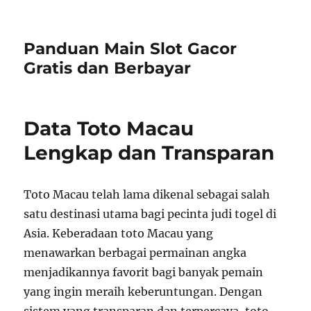
Panduan Main Slot Gacor
Gratis dan Berbayar
Data Toto Macau
Lengkap dan Transparan
Toto Macau telah lama dikenal sebagai salah
satu destinasi utama bagi pecinta judi togel di
Asia. Keberadaan toto Macau yang
menawarkan berbagai permainan angka
menjadikannya favorit bagi banyak pemain
yang ingin meraih keberuntungan. Dengan