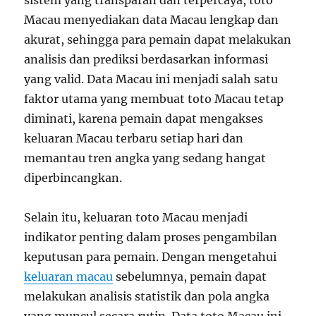
sistem yang transparan dan terpercaya, toto
Macau menyediakan data Macau lengkap dan
akurat, sehingga para pemain dapat melakukan
analisis dan prediksi berdasarkan informasi
yang valid. Data Macau ini menjadi salah satu
faktor utama yang membuat toto Macau tetap
diminati, karena pemain dapat mengakses
keluaran Macau terbaru setiap hari dan
memantau tren angka yang sedang hangat
diperbincangkan.
Selain itu, keluaran toto Macau menjadi
indikator penting dalam proses pengambilan
keputusan para pemain. Dengan mengetahui
keluaran macau
sebelumnya, pemain dapat
melakukan analisis statistik dan pola angka