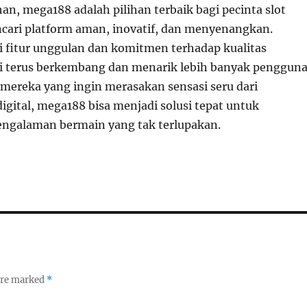
an, mega188 adalah pilihan terbaik bagi pecinta slot
cari platform aman, inovatif, dan menyenangkan.
 fitur unggulan dan komitmen terhadap kualitas
ini terus berkembang dan menarik lebih banyak penggun
i mereka yang ingin merasakan sensasi seru dari
igital, mega188 bisa menjadi solusi tepat untuk
ngalaman bermain yang tak terlupakan.
 are marked
*