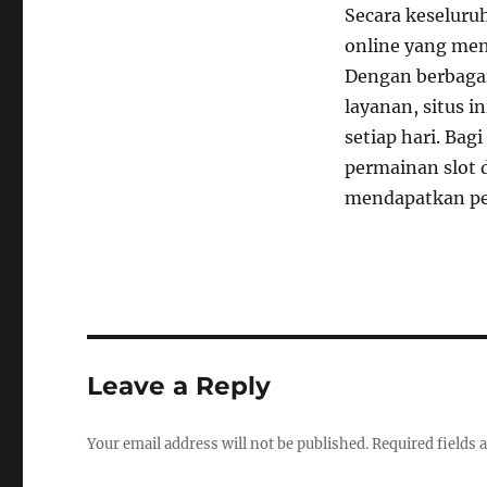
Secara keseluruh
online yang men
Dengan berbagai
layanan, situs 
setiap hari. Bag
permainan slot d
mendapatkan pe
Leave a Reply
Your email address will not be published.
Required fields