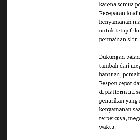
karena semua pe
Kecepatan loadi
kenyamanan mak
untuk tetap fok
permainan slot.
Dukungan pelang
tambah dari me
bantuan, pemain
Respon cepat d
di platform ini 
penarikan yang
kenyamanan saa
terpercaya, me
waktu.