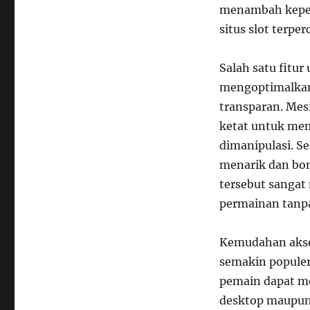
menambah keperc
situs slot terper
Salah satu fitu
mengoptimalkan
transparan. Mesi
ketat untuk mem
dimanipulasi. Se
menarik dan bo
tersebut sangat
permainan tanpa
Kemudahan akse
semakin populer.
pemain dapat me
desktop maupun 