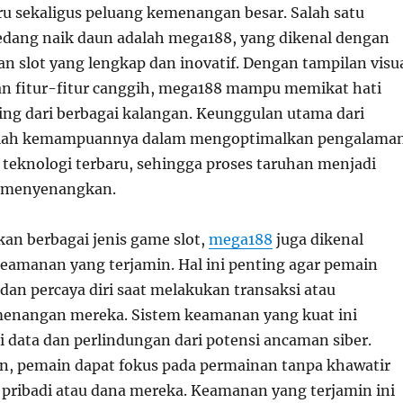
ru sekaligus peluang kemenangan besar. Salah satu
edang naik daun adalah mega188, yang dikenal dengan
n slot yang lengkap dan inovatif. Dengan tampilan visu
n fitur-fitur canggih, mega188 mampu memikat hati
ring dari berbagai kalangan. Keunggulan utama dari
dalah kemampuannya dalam mengoptimalkan pengalama
 teknologi terbaru, sehingga proses taruhan menjadi
n menyenangkan.
an berbagai jenis game slot,
mega188
juga dikenal
eamanan yang terjamin. Hal ini penting agar pemain
an percaya diri saat melakukan transaksi atau
nangan mereka. Sistem keamanan yang kuat ini
i data dan perlindungan dari potensi ancaman siber.
, pemain dapat fokus pada permainan tanpa khawatir
 pribadi atau dana mereka. Keamanan yang terjamin ini