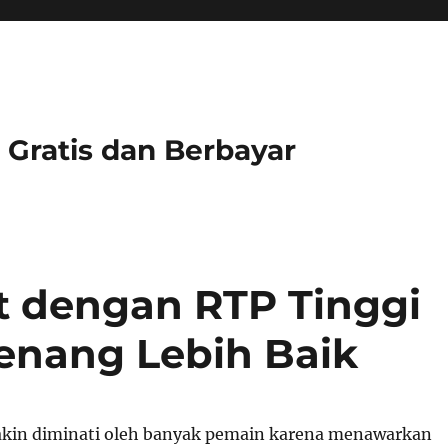
 Gratis dan Berbayar
t dengan RTP Tinggi
enang Lebih Baik
akin diminati oleh banyak pemain karena menawarkan