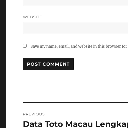
WEBSITE
Save my name, email, and website in this browser for
Post
PREVIOUS
navigation
Data Toto Macau Lengka
Previous