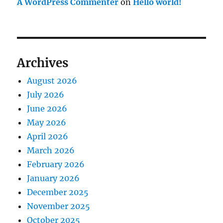
A WordPress Commenter
on
Hello world!
Archives
August 2026
July 2026
June 2026
May 2026
April 2026
March 2026
February 2026
January 2026
December 2025
November 2025
October 2025