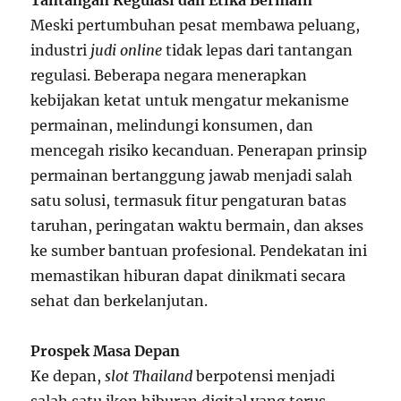
Tantangan Regulasi dan Etika Bermain
Meski pertumbuhan pesat membawa peluang,
industri
judi online
tidak lepas dari tantangan
regulasi. Beberapa negara menerapkan
kebijakan ketat untuk mengatur mekanisme
permainan, melindungi konsumen, dan
mencegah risiko kecanduan. Penerapan prinsip
permainan bertanggung jawab menjadi salah
satu solusi, termasuk fitur pengaturan batas
taruhan, peringatan waktu bermain, dan akses
ke sumber bantuan profesional. Pendekatan ini
memastikan hiburan dapat dinikmati secara
sehat dan berkelanjutan.
Prospek Masa Depan
Ke depan,
slot Thailand
berpotensi menjadi