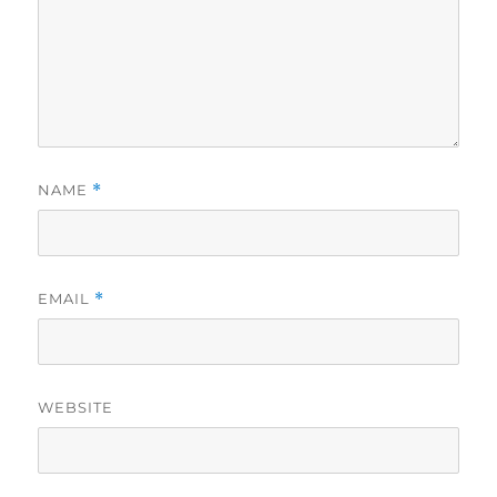
NAME
*
EMAIL
*
WEBSITE