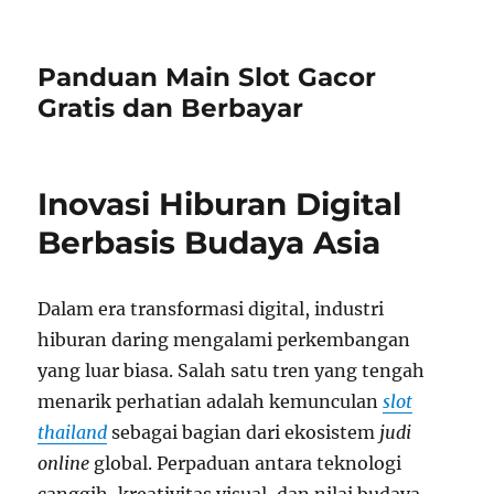
Panduan Main Slot Gacor
Gratis dan Berbayar
Inovasi Hiburan Digital
Berbasis Budaya Asia
Dalam era transformasi digital, industri
hiburan daring mengalami perkembangan
yang luar biasa. Salah satu tren yang tengah
menarik perhatian adalah kemunculan
slot
thailand
sebagai bagian dari ekosistem
judi
online
global. Perpaduan antara teknologi