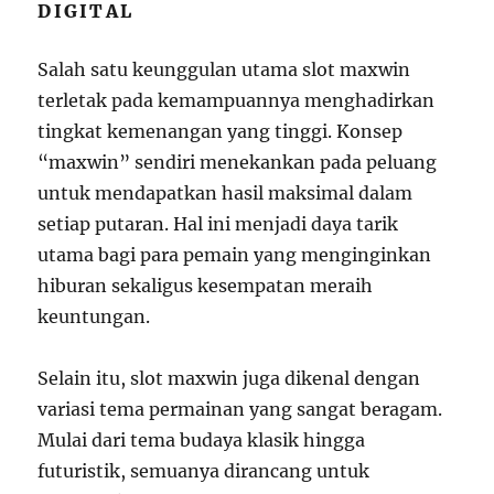
DIGITAL
Salah satu keunggulan utama slot maxwin
terletak pada kemampuannya menghadirkan
tingkat kemenangan yang tinggi. Konsep
“maxwin” sendiri menekankan pada peluang
untuk mendapatkan hasil maksimal dalam
setiap putaran. Hal ini menjadi daya tarik
utama bagi para pemain yang menginginkan
hiburan sekaligus kesempatan meraih
keuntungan.
Selain itu, slot maxwin juga dikenal dengan
variasi tema permainan yang sangat beragam.
Mulai dari tema budaya klasik hingga
futuristik, semuanya dirancang untuk