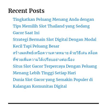
Recent Posts
Tingkatkan Peluang Menang Anda dengan
Tips Memilih Slot Thailand yang Sedang
Gacor Saat Ini
Strategi Bermain Slot Digital Dengan Modal
Kecil Tapi Peluang Besar
สร้างผลลัพธ์เหนือความคาดหมาย ด้วยวิธีเล่น สล็อต
ที่ช่วยเพิ่มความได้เปรียบอย่างต่อเนื่อง
Situs Slot Gacor Terpercaya Dengan Peluang
Menang Lebih Tinggi Setiap Hari
Dunia Slot Gacor yang Semakin Populer di
Kalangan Komunitas Digital