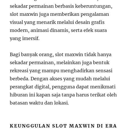
sekadar permainan berbasis keberuntungan,
slot maxwin juga memberikan pengalaman
visual yang menarik melalui desain grafis
modern, animasi dinamis, serta efek suara
yang imersif.
Bagi banyak orang, slot maxwin tidak hanya
sekadar permainan, melainkan juga bentuk
rekreasi yang mampu menghadirkan sensasi
berbeda. Dengan akses yang mudah melalui
perangkat digital, pengguna dapat menikmati
hiburan ini kapan saja tanpa harus terikat oleh
batasan waktu dan lokasi.
KEUNGGULAN SLOT MAXWIN DI ERA