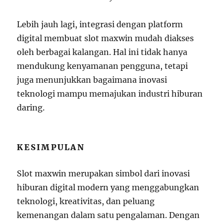
Lebih jauh lagi, integrasi dengan platform
digital membuat slot maxwin mudah diakses
oleh berbagai kalangan. Hal ini tidak hanya
mendukung kenyamanan pengguna, tetapi
juga menunjukkan bagaimana inovasi
teknologi mampu memajukan industri hiburan
daring.
KESIMPULAN
Slot maxwin merupakan simbol dari inovasi
hiburan digital modern yang menggabungkan
teknologi, kreativitas, dan peluang
kemenangan dalam satu pengalaman. Dengan