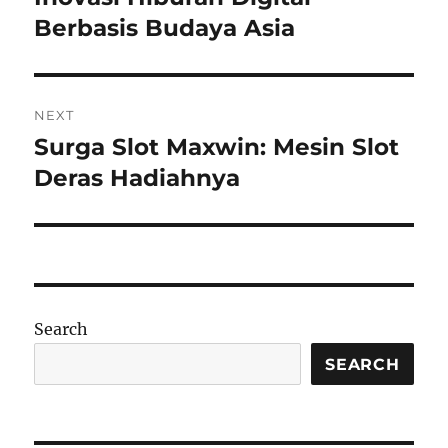
post:
Berbasis Budaya Asia
NEXT
Surga Slot Maxwin: Mesin Slot
Next
post:
Deras Hadiahnya
Search
SEARCH