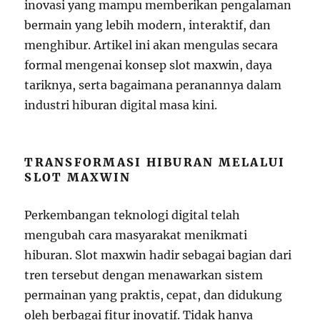
inovasi yang mampu memberikan pengalaman
bermain yang lebih modern, interaktif, dan
menghibur. Artikel ini akan mengulas secara
formal mengenai konsep slot maxwin, daya
tariknya, serta bagaimana peranannya dalam
industri hiburan digital masa kini.
TRANSFORMASI HIBURAN MELALUI
SLOT MAXWIN
Perkembangan teknologi digital telah
mengubah cara masyarakat menikmati
hiburan. Slot maxwin hadir sebagai bagian dari
tren tersebut dengan menawarkan sistem
permainan yang praktis, cepat, dan didukung
oleh berbagai fitur inovatif. Tidak hanya