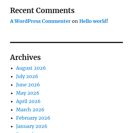
Recent Comments
A WordPress Commenter
on
Hello world!
Archives
August 2026
July 2026
June 2026
May 2026
April 2026
March 2026
February 2026
January 2026