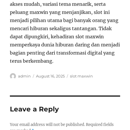
akses mudah, variasi tema menarik, serta
peluang maxwin yang menjanjikan, slot ini
menjadi pilihan utama bagi banyak orang yang
mencari hiburan sekaligus tantangan. Tidak
dapat dipungkiri, kehadiran slot maxwin
memperkaya dunia hiburan daring dan menjadi
bagian penting dari transformasi digital yang
terus berkembang.
Author
Posted
Tags
admin
August 16, 2025
slot maxwin
on
Leave a Reply
Your email address will not be published.
Required fields