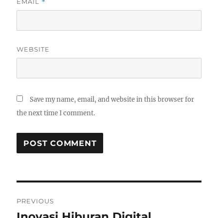
EMAIL
*
WEBSITE
Save my name, email, and website in this browser for
the next time I comment.
Post
PREVIOUS
navigation
Inovasi Hiburan Digital
Previous