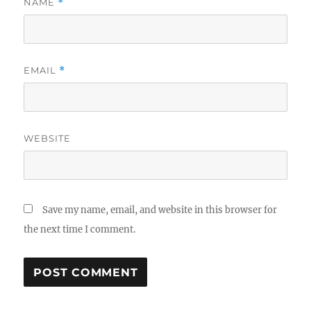
NAME
*
EMAIL
*
WEBSITE
Save my name, email, and website in this browser for
the next time I comment.