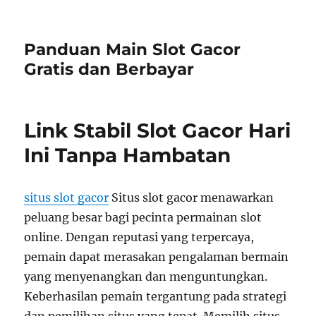
Panduan Main Slot Gacor
Gratis dan Berbayar
Link Stabil Slot Gacor Hari
Ini Tanpa Hambatan
situs slot gacor
Situs slot gacor menawarkan
peluang besar bagi pecinta permainan slot
online. Dengan reputasi yang terpercaya,
pemain dapat merasakan pengalaman bermain
yang menyenangkan dan menguntungkan.
Keberhasilan pemain tergantung pada strategi