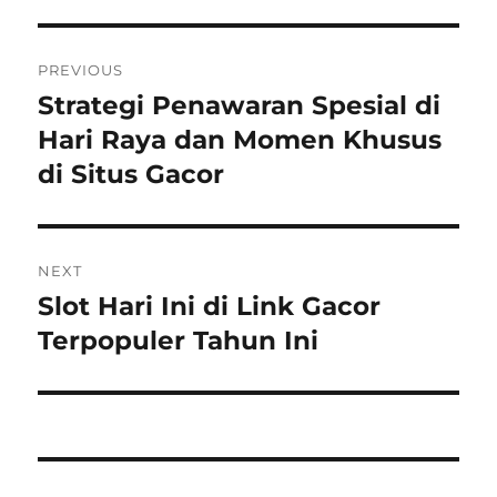
Post
PREVIOUS
navigation
Strategi Penawaran Spesial di
Previous
post:
Hari Raya dan Momen Khusus
di Situs Gacor
NEXT
Slot Hari Ini di Link Gacor
Next
post:
Terpopuler Tahun Ini