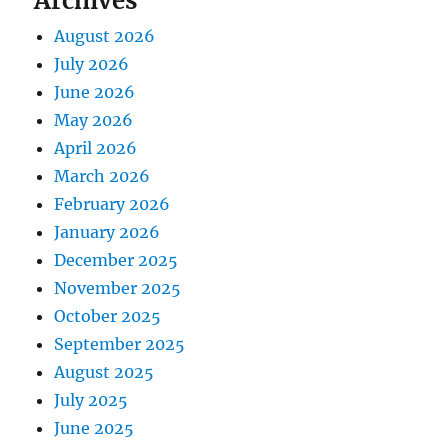
Archives
August 2026
July 2026
June 2026
May 2026
April 2026
March 2026
February 2026
January 2026
December 2025
November 2025
October 2025
September 2025
August 2025
July 2025
June 2025