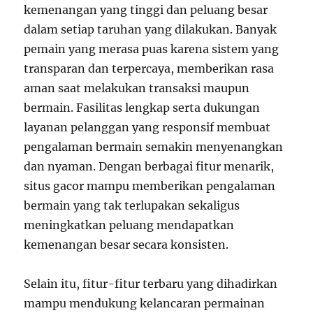
kemenangan yang tinggi dan peluang besar
dalam setiap taruhan yang dilakukan. Banyak
pemain yang merasa puas karena sistem yang
transparan dan terpercaya, memberikan rasa
aman saat melakukan transaksi maupun
bermain. Fasilitas lengkap serta dukungan
layanan pelanggan yang responsif membuat
pengalaman bermain semakin menyenangkan
dan nyaman. Dengan berbagai fitur menarik,
situs gacor mampu memberikan pengalaman
bermain yang tak terlupakan sekaligus
meningkatkan peluang mendapatkan
kemenangan besar secara konsisten.
Selain itu, fitur-fitur terbaru yang dihadirkan
mampu mendukung kelancaran permainan