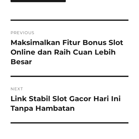
Post
PREVIOUS
navigation
Maksimalkan Fitur Bonus Slot
Previous
post:
Online dan Raih Cuan Lebih
Besar
NEXT
Link Stabil Slot Gacor Hari Ini
Next
post:
Tanpa Hambatan