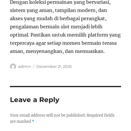
Dengan koleksi permainan yang bervariasi,
sistem yang aman, tampilan modern, dan
akses yang mudah di berbagai perangkat,
pengalaman bermain slot menjadi lebih
optimal. Pastikan untuk memilih platform yang
terpercaya agar setiap momen bermain terasa
aman, menyenangkan, dan memuaskan.
Author
Posted
admin
December 21, 2025
on
Leave a Reply
Your email address will not be published.
Required fields
are marked
*