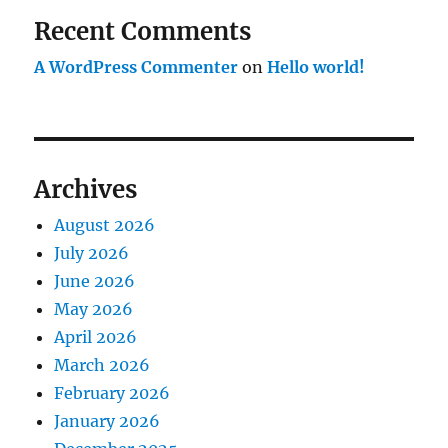
Recent Comments
A WordPress Commenter
on
Hello world!
Archives
August 2026
July 2026
June 2026
May 2026
April 2026
March 2026
February 2026
January 2026