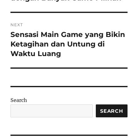
NEXT
Sensasi Main Game yang Bikin
Next
post:
Ketagihan dan Untung di
Waktu Luang
Search
SEARCH