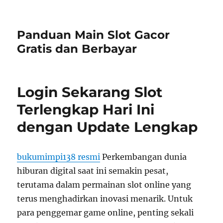
Panduan Main Slot Gacor
Gratis dan Berbayar
Login Sekarang Slot
Terlengkap Hari Ini
dengan Update Lengkap
bukumimpi138 resmi
Perkembangan dunia
hiburan digital saat ini semakin pesat,
terutama dalam permainan slot online yang
terus menghadirkan inovasi menarik. Untuk
para penggemar game online, penting sekali