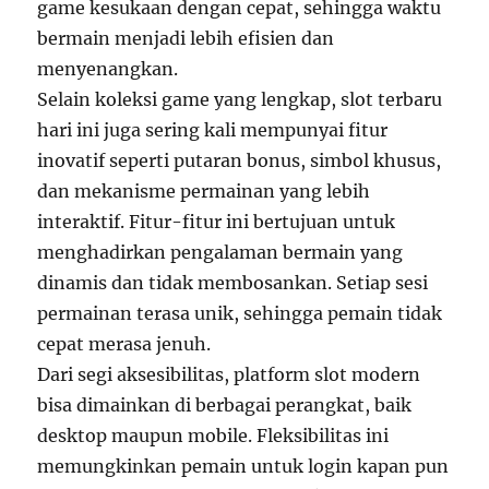
game kesukaan dengan cepat, sehingga waktu
bermain menjadi lebih efisien dan
menyenangkan.
Selain koleksi game yang lengkap, slot terbaru
hari ini juga sering kali mempunyai fitur
inovatif seperti putaran bonus, simbol khusus,
dan mekanisme permainan yang lebih
interaktif. Fitur-fitur ini bertujuan untuk
menghadirkan pengalaman bermain yang
dinamis dan tidak membosankan. Setiap sesi
permainan terasa unik, sehingga pemain tidak
cepat merasa jenuh.
Dari segi aksesibilitas, platform slot modern
bisa dimainkan di berbagai perangkat, baik
desktop maupun mobile. Fleksibilitas ini
memungkinkan pemain untuk login kapan pun