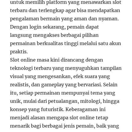
untuk memilih platform yang menawarkan slot
terbaru dan terlengkap agar bisa mendapatkan
pengalaman bermain yang aman dan nyaman.
Dengan login sekarang, pemain dapat
langsung mengakses berbagai pilihan
permainan berkualitas tinggi melalui satu akun
praktis.
Slot online masa kini dirancang dengan
teknologi terbaru yang menyuguhkan tampilan
visual yang mengesankan, efek suara yang
realistis, dan gameplay yang bervariasi. Selain
itu, setiap permainan mempunyai tema yang
unik, mulai dari petualangan, mitologi, hingga
konsep yang futuristik. Keberagaman ini
menjadi alasan mengapa slot online tetap
menarik bagi berbagai jenis pemain, baik yang