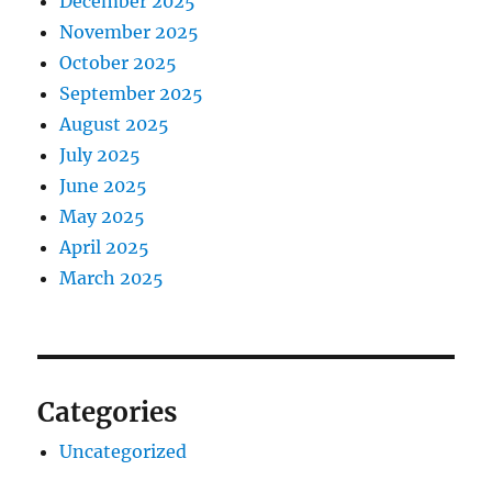
December 2025
November 2025
October 2025
September 2025
August 2025
July 2025
June 2025
May 2025
April 2025
March 2025
Categories
Uncategorized