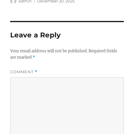
Author
Posted
admin
December 20, 2025
on
Leave a Reply
Your email address will not be published.
Required fields
are marked
*
COMMENT
*