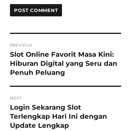
Post
PREVIOUS
navigation
Slot Online Favorit Masa Kini:
Previous
post:
Hiburan Digital yang Seru dan
Penuh Peluang
NEXT
Login Sekarang Slot
Next
post:
Terlengkap Hari Ini dengan
Update Lengkap