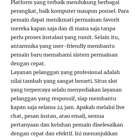
Platform yang terbaik mendukung berbagai
perangkat, baik komputer maupun ponsel. Para
pemain dapat menikmati permainan favorit
mereka kapan saja dan di mana saja tanpa
perlu proses instalasi yang rumit. Selain itu,
antarmuka yang user-friendly membantu
pemain baru memahami sistem permainan
dengan cepat.
Layanan pelanggan yang profesional adalah
nilai tambah yang sangat berarti. Situs slot
yang terpercaya selalu menyediakan layanan
pelanggan yang responsif, siap membantu
kapan saja selama 24 jam. Apakah melalui live
chat, pesan instan, atau email, semua
pertanyaan dan keluhan pemain diselesaikan
dengan cepat dan efektif. Ini menunjukkan