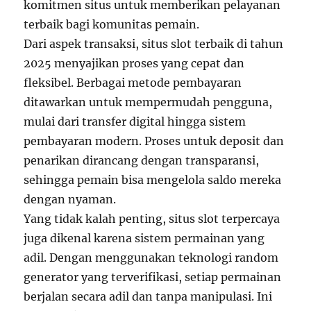
komitmen situs untuk memberikan pelayanan
terbaik bagi komunitas pemain.
Dari aspek transaksi, situs slot terbaik di tahun
2025 menyajikan proses yang cepat dan
fleksibel. Berbagai metode pembayaran
ditawarkan untuk mempermudah pengguna,
mulai dari transfer digital hingga sistem
pembayaran modern. Proses untuk deposit dan
penarikan dirancang dengan transparansi,
sehingga pemain bisa mengelola saldo mereka
dengan nyaman.
Yang tidak kalah penting, situs slot terpercaya
juga dikenal karena sistem permainan yang
adil. Dengan menggunakan teknologi random
generator yang terverifikasi, setiap permainan
berjalan secara adil dan tanpa manipulasi. Ini