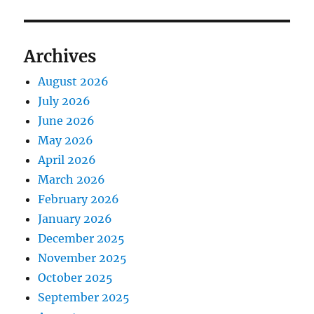
Archives
August 2026
July 2026
June 2026
May 2026
April 2026
March 2026
February 2026
January 2026
December 2025
November 2025
October 2025
September 2025