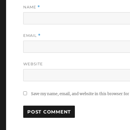
NAME
*
EMAIL
*
WEBSITE
Save my name, email, and website in this browser for