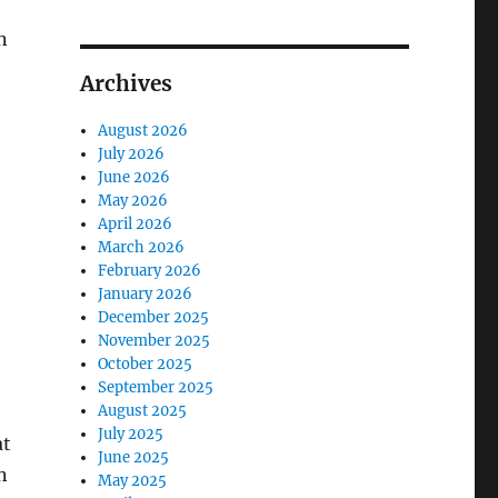
n
Archives
August 2026
July 2026
June 2026
May 2026
April 2026
March 2026
February 2026
January 2026
December 2025
November 2025
October 2025
September 2025
August 2025
July 2025
at
June 2025
n
May 2025