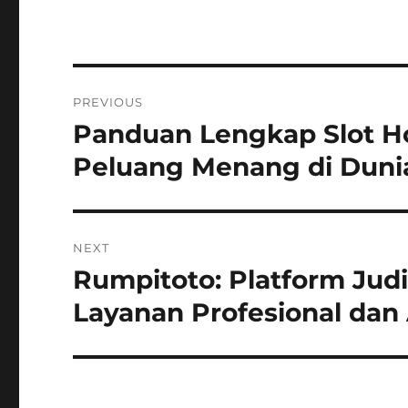
Post
PREVIOUS
navigation
Panduan Lengkap Slot H
Previous
post:
Peluang Menang di Dunia
NEXT
Rumpitoto: Platform Jud
Next
post:
Layanan Profesional da