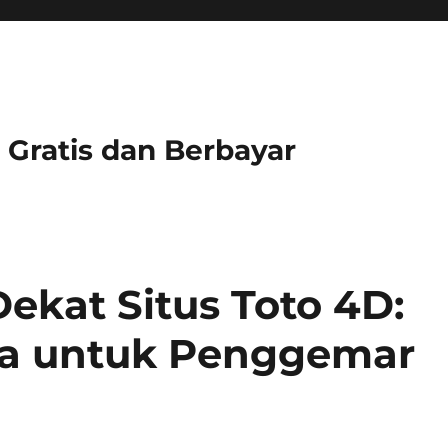
 Gratis dan Berbayar
ekat Situs Toto 4D:
aya untuk Penggemar