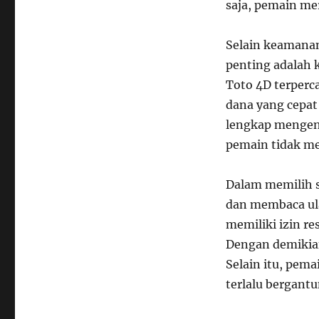
saja, pemain me
Selain keamanan
penting adalah 
Toto 4D terperc
dana yang cepat
lengkap mengena
pemain tidak me
Dalam memilih s
dan membaca ulas
memiliki izin re
Dengan demikian,
Selain itu, pema
terlalu bergant