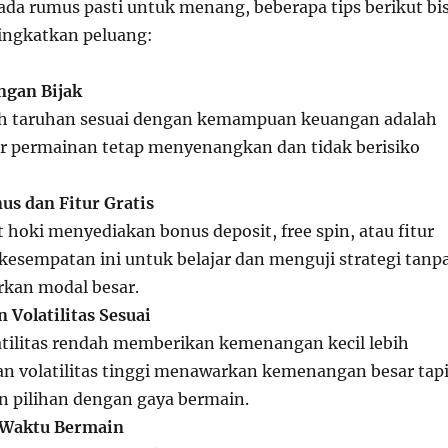
ada rumus pasti untuk menang, beberapa tips berikut bi
ngkatkan peluang:
ngan Bijak
h taruhan sesuai dengan kemampuan keuangan adalah
r permainan tetap menyenangkan dan tidak berisiko
s dan Fitur Gratis
t hoki menyediakan bonus deposit, free spin, atau fitur
esempatan ini untuk belajar dan menguji strategi tanp
kan modal besar.
n Volatilitas Sesuai
atilitas rendah memberikan kemenangan kecil lebih
an volatilitas tinggi menawarkan kemenangan besar tap
an pilihan dengan gaya bermain.
n Waktu Bermain