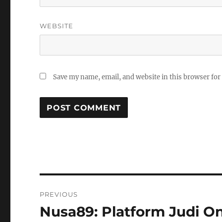
WEBSITE
Save my name, email, and website in this browser for
Post
PREVIOUS
navigation
Nusa89: Platform Judi On
Previous