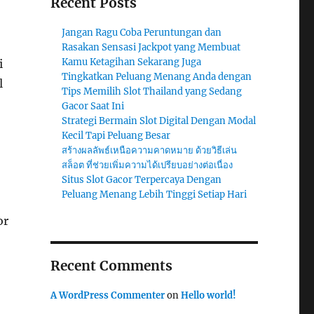
Recent Posts
Jangan Ragu Coba Peruntungan dan
Rasakan Sensasi Jackpot yang Membuat
Kamu Ketagihan Sekarang Juga
i
Tingkatkan Peluang Menang Anda dengan
l
Tips Memilih Slot Thailand yang Sedang
Gacor Saat Ini
Strategi Bermain Slot Digital Dengan Modal
Kecil Tapi Peluang Besar
สร้างผลลัพธ์เหนือความคาดหมาย ด้วยวิธีเล่น
สล็อต ที่ช่วยเพิ่มความได้เปรียบอย่างต่อเนื่อง
Situs Slot Gacor Terpercaya Dengan
Peluang Menang Lebih Tinggi Setiap Hari
or
Recent Comments
A WordPress Commenter
on
Hello world!