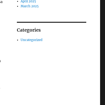
sa
April 2025
March 2025
Categories
Uncategorized
a
i