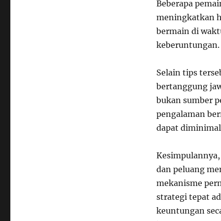
Beberapa pemain
meningkatkan ho
bermain di waktu
keberuntungan.
Selain tips ters
bertanggung jawa
bukan sumber pe
pengalaman ber
dapat diminimali
Kesimpulannya, 
dan peluang men
mekanisme perma
strategi tepat 
keuntungan seca