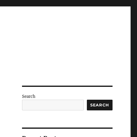
Search
SEARCH