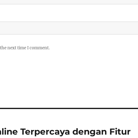
 the next time I comment.
line Terpercaya dengan Fitur