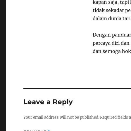
kapan saja, tapi
tidak sekadar p
dalam dunia tar
Dengan panduan 
percaya diri da
dan semoga hoki
Leave a Reply
Your email address will not be published.
Required fields