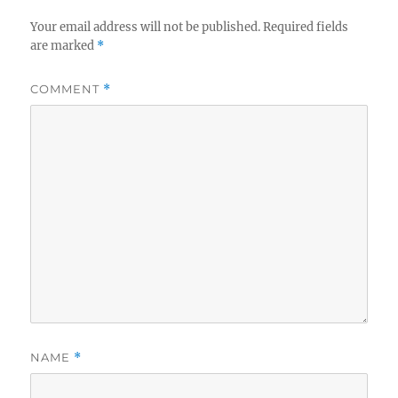
Your email address will not be published.
Required fields
are marked
*
COMMENT
*
NAME
*