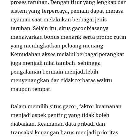
proses taruhan. Dengan fitur yang lengkap dan
sistem yang terpercaya, pemain dapat merasa
nyaman saat melakukan berbagai jenis
taruhan. Selain itu, situs gacor biasanya
menawarkan bonus menarik serta promo rutin
yang meningkatkan peluang menang.
Kemudahan akses melalui berbagai perangkat
juga menjadi nilai tambah, sehingga
pengalaman bermain menjadi lebih
menyenangkan dan tidak terbatas waktu
maupun tempat.
Dalam memilih situs gacor, faktor keamanan
menjadi aspek penting yang tidak boleh
diabaikan. Keamanan data pribadi dan
transaksi keuangan harus menjadi prioritas