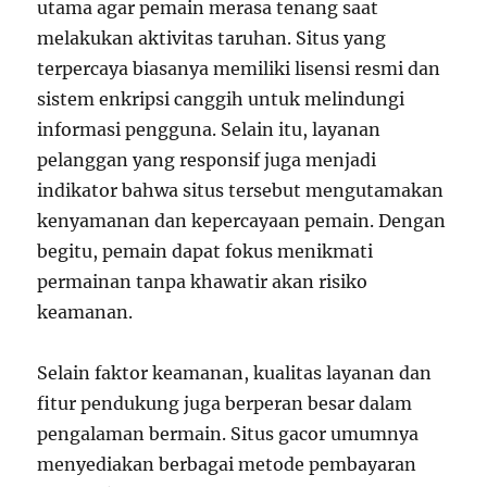
utama agar pemain merasa tenang saat
melakukan aktivitas taruhan. Situs yang
terpercaya biasanya memiliki lisensi resmi dan
sistem enkripsi canggih untuk melindungi
informasi pengguna. Selain itu, layanan
pelanggan yang responsif juga menjadi
indikator bahwa situs tersebut mengutamakan
kenyamanan dan kepercayaan pemain. Dengan
begitu, pemain dapat fokus menikmati
permainan tanpa khawatir akan risiko
keamanan.
Selain faktor keamanan, kualitas layanan dan
fitur pendukung juga berperan besar dalam
pengalaman bermain. Situs gacor umumnya
menyediakan berbagai metode pembayaran