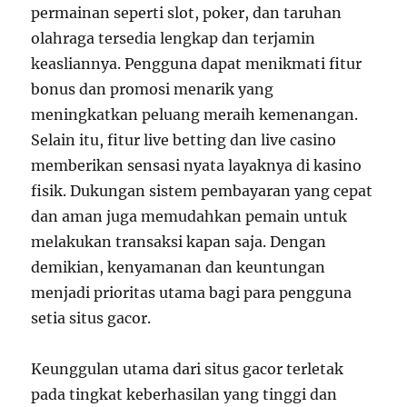
permainan seperti slot, poker, dan taruhan
olahraga tersedia lengkap dan terjamin
keasliannya. Pengguna dapat menikmati fitur
bonus dan promosi menarik yang
meningkatkan peluang meraih kemenangan.
Selain itu, fitur live betting dan live casino
memberikan sensasi nyata layaknya di kasino
fisik. Dukungan sistem pembayaran yang cepat
dan aman juga memudahkan pemain untuk
melakukan transaksi kapan saja. Dengan
demikian, kenyamanan dan keuntungan
menjadi prioritas utama bagi para pengguna
setia situs gacor.
Keunggulan utama dari situs gacor terletak
pada tingkat keberhasilan yang tinggi dan