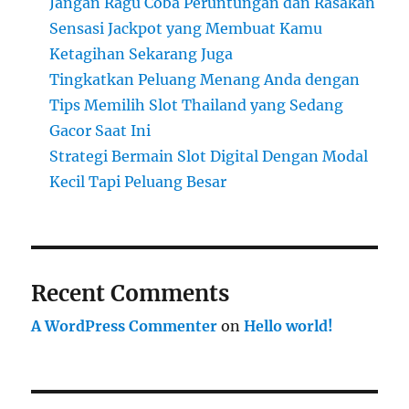
Jangan Ragu Coba Peruntungan dan Rasakan
Sensasi Jackpot yang Membuat Kamu
Ketagihan Sekarang Juga
Tingkatkan Peluang Menang Anda dengan
Tips Memilih Slot Thailand yang Sedang
Gacor Saat Ini
Strategi Bermain Slot Digital Dengan Modal
Kecil Tapi Peluang Besar
Recent Comments
A WordPress Commenter
on
Hello world!