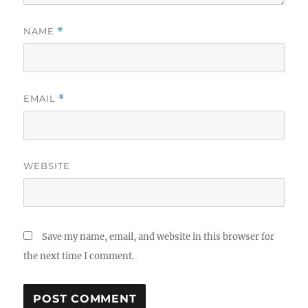
NAME
*
EMAIL
*
WEBSITE
Save my name, email, and website in this browser for
the next time I comment.