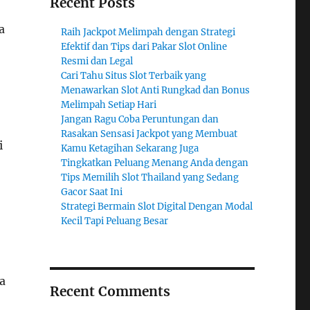
Recent Posts
a
Raih Jackpot Melimpah dengan Strategi
Efektif dan Tips dari Pakar Slot Online
Resmi dan Legal
Cari Tahu Situs Slot Terbaik yang
Menawarkan Slot Anti Rungkad dan Bonus
Melimpah Setiap Hari
Jangan Ragu Coba Peruntungan dan
Rasakan Sensasi Jackpot yang Membuat
i
Kamu Ketagihan Sekarang Juga
Tingkatkan Peluang Menang Anda dengan
Tips Memilih Slot Thailand yang Sedang
Gacor Saat Ini
Strategi Bermain Slot Digital Dengan Modal
Kecil Tapi Peluang Besar
a
Recent Comments