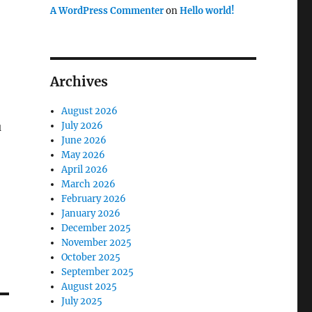
A WordPress Commenter
on
Hello world!
Archives
August 2026
u
July 2026
June 2026
May 2026
April 2026
March 2026
February 2026
January 2026
December 2025
November 2025
October 2025
September 2025
August 2025
July 2025