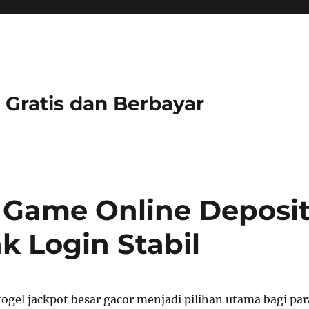
 Gratis dan Berbayar
i Game Online Deposi
k Login Stabil
togel jackpot besar gacor menjadi pilihan utama bagi par