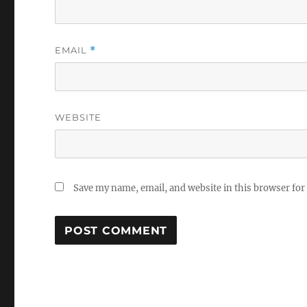
EMAIL
*
WEBSITE
Save my name, email, and website in this browser for