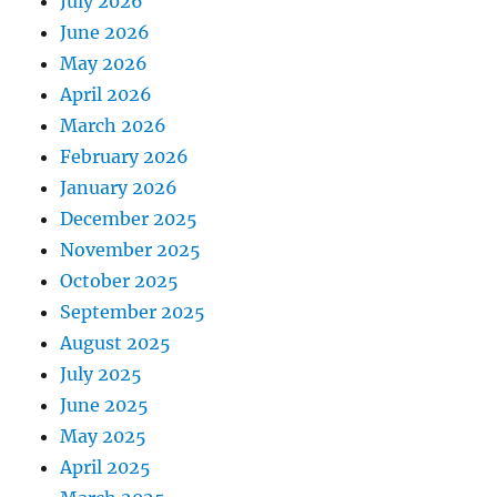
July 2026
June 2026
May 2026
April 2026
March 2026
February 2026
January 2026
December 2025
November 2025
October 2025
September 2025
August 2025
July 2025
June 2025
May 2025
April 2025