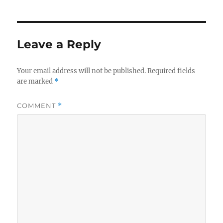
Leave a Reply
Your email address will not be published.
Required fields
are marked
*
COMMENT
*