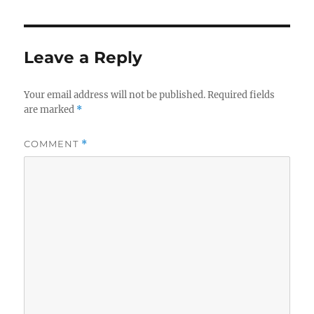
Leave a Reply
Your email address will not be published.
Required fields
are marked
*
COMMENT
*