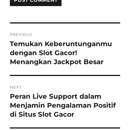
Post
PREVIOUS
navigation
Temukan Keberuntunganmu
Previous
post:
dengan Slot Gacor!
Menangkan Jackpot Besar
NEXT
Peran Live Support dalam
Next
post:
Menjamin Pengalaman Positif
di Situs Slot Gacor