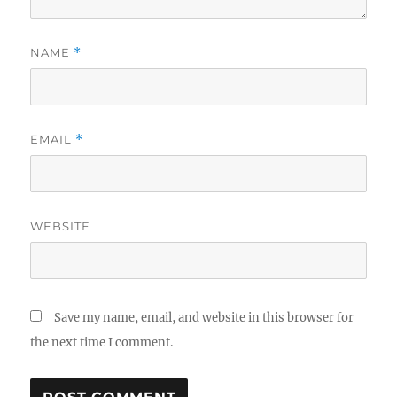
NAME
*
EMAIL
*
WEBSITE
Save my name, email, and website in this browser for
the next time I comment.