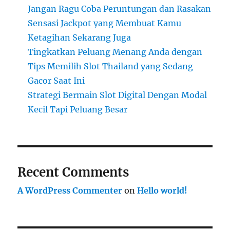
Jangan Ragu Coba Peruntungan dan Rasakan
Sensasi Jackpot yang Membuat Kamu
Ketagihan Sekarang Juga
Tingkatkan Peluang Menang Anda dengan
Tips Memilih Slot Thailand yang Sedang
Gacor Saat Ini
Strategi Bermain Slot Digital Dengan Modal
Kecil Tapi Peluang Besar
Recent Comments
A WordPress Commenter
on
Hello world!