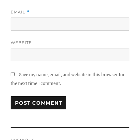
EMAIL
*
WEBSITE
Save my name, email, and website in this browser for
the next time I comment.
Post