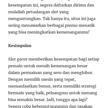
kesempatan ini, segera daftarkan dirimu dan
mulailah petualangan slot yang
menguntungkan. Tak hanya itu, situs ini juga
sering menawarkan berbagai promo menarik
yang bisa meningkatkan kemenanganmu!
Kesimpulan
Slot gacor memberikan kesempatan bagi setiap
pemain untuk meraih kemenangan besar
dalam permainan yang seru dan menghibur.
Dengan memilih mesin yang tepat,
memanfaatkan bonus, serta memiliki strategi
bermain yang baik, peluangmu untuk menang
bisa semakin besar. Jadi, tunggu apa lagi?
Segera coba keberuntunganmu dan rasakan