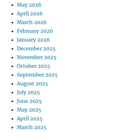
May 2026
April 2026
March 2026
February 2026
January 2026
December 2025
November 2025
October 2025
September 2025
August 2025
July 2025
June 2025
May 2025
April 2025
March 2025