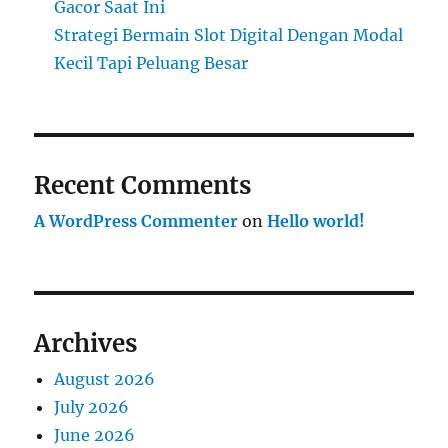
Gacor Saat Ini
Strategi Bermain Slot Digital Dengan Modal
Kecil Tapi Peluang Besar
Recent Comments
A WordPress Commenter
on
Hello world!
Archives
August 2026
July 2026
June 2026