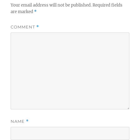
Your email address will not be published.
Required fields
are marked
*
COMMENT
*
NAME
*