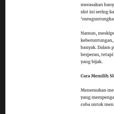
merasakan banya
slot ini sering 
‘menguntungkan
Namun, meskipu
keberuntungan, 
banyak. Dalam p
berperan, tetap
yang bijak.
Cara Memilih Sl
Menemukan mesin
yang mempengaru
coba untuk men