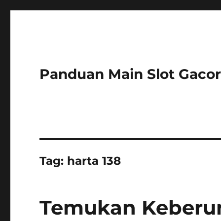
Panduan Main Slot Gacor
Tag:
harta 138
Temukan Keberu