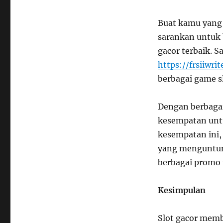
Buat kamu yang 
sarankan untuk 
gacor terbaik. S
https://frsiiwr
berbagai game 
Dengan berbagai
kesempatan unt
kesempatan ini,
yang menguntung
berbagai promo
Kesimpulan
Slot gacor memb