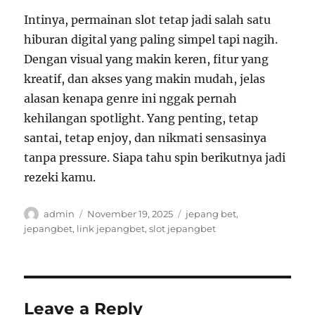
Intinya, permainan slot tetap jadi salah satu
hiburan digital yang paling simpel tapi nagih.
Dengan visual yang makin keren, fitur yang
kreatif, dan akses yang makin mudah, jelas
alasan kenapa genre ini nggak pernah
kehilangan spotlight. Yang penting, tetap
santai, tetap enjoy, dan nikmati sensasinya
tanpa pressure. Siapa tahu spin berikutnya jadi
rezeki kamu.
Author
Posted
Tags
admin
November 19, 2025
jepang bet
,
on
jepangbet
,
link jepangbet
,
slot jepangbet
Leave a Reply