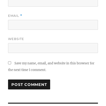
EMAIL
*
WEBSITE
Save my name, email, and website in this browser for
the next time I comment.