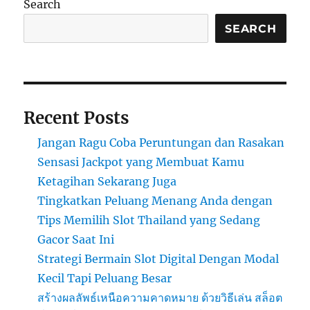
Search
SEARCH
Recent Posts
Jangan Ragu Coba Peruntungan dan Rasakan
Sensasi Jackpot yang Membuat Kamu
Ketagihan Sekarang Juga
Tingkatkan Peluang Menang Anda dengan
Tips Memilih Slot Thailand yang Sedang
Gacor Saat Ini
Strategi Bermain Slot Digital Dengan Modal
Kecil Tapi Peluang Besar
สร้างผลลัพธ์เหนือความคาดหมาย ด้วยวิธีเล่น สล็อต