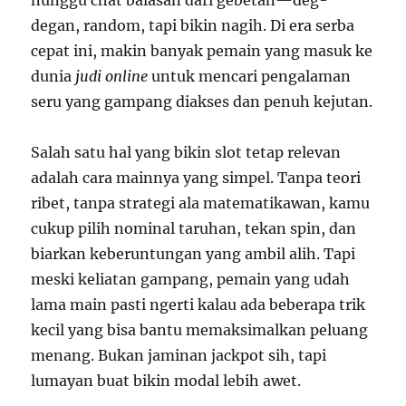
nunggu chat balasan dari gebetan—deg-
degan, random, tapi bikin nagih. Di era serba
cepat ini, makin banyak pemain yang masuk ke
dunia
judi online
untuk mencari pengalaman
seru yang gampang diakses dan penuh kejutan.
Salah satu hal yang bikin slot tetap relevan
adalah cara mainnya yang simpel. Tanpa teori
ribet, tanpa strategi ala matematikawan, kamu
cukup pilih nominal taruhan, tekan spin, dan
biarkan keberuntungan yang ambil alih. Tapi
meski keliatan gampang, pemain yang udah
lama main pasti ngerti kalau ada beberapa trik
kecil yang bisa bantu memaksimalkan peluang
menang. Bukan jaminan jackpot sih, tapi
lumayan buat bikin modal lebih awet.