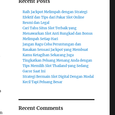
Recent Posts
Raih Jackpot Melimpah dengan Strategi
Efektif dan Tips dari Pakar Slot Online
Resmi dan Legal
Cari Tahu Situs Slot Terbaik yang
Menawarkan Slot Anti Rungkad dan Bonus
Melimpah Setiap Hari
Jangan Ragu Coba Peruntungan dan
Rasakan Sensasi Jackpot yang Membuat
a
Kamu Ketagihan Sekarang Juga
Tingkatkan Peluang Menang Anda dengan
Tips Memilih Slot Thailand yang Sedang
Gacor Saat Ini
Strategi Bermain Slot Digital Dengan Modal
Kecil Tapi Peluang Besar
p
Recent Comments
an