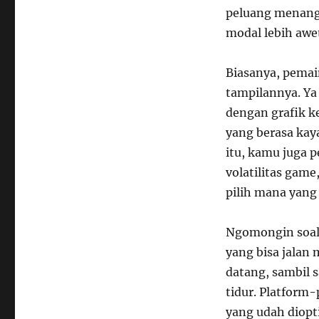
peluang menang.
modal lebih awe
Biasanya, pemai
tampilannya. Ya
dengan grafik ke
yang berasa kayak
itu, kamu juga p
volatilitas game
pilih mana yang
Ngomongin soal 
yang bisa jalan 
datang, sambil 
tidur. Platform
yang udah diopti