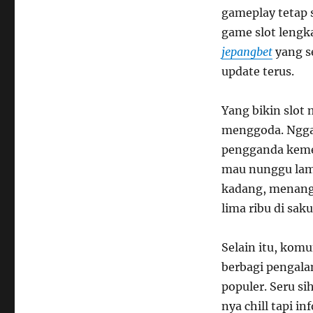
gameplay tetap 
game slot lengk
jepangbet
yang s
update terus.
Yang bikin slot
menggoda. Nggak
pengganda kemen
mau nunggu lama.
kadang, menang 
lima ribu di saku
Selain itu, kom
berbagi pengala
populer. Seru si
nya chill tapi i