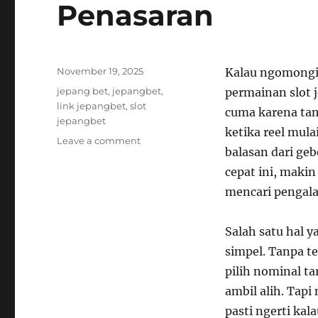
Penasaran
Posted
November 19, 2025
Kalau ngomongin 
on
Tags
jepang bet
,
jepangbet
,
permainan slot 
link jepangbet
,
slot
cuma karena tam
jepangbet
ketika reel mula
on
Leave a comment
balasan dari ge
Sensasi
Reel
cepat ini, maki
Berputar
mencari pengala
yang
Bikin
Penasaran
Salah satu hal y
simpel. Tanpa t
pilih nominal t
ambil alih. Tap
pasti ngerti kal