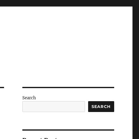
Search
SEARCH