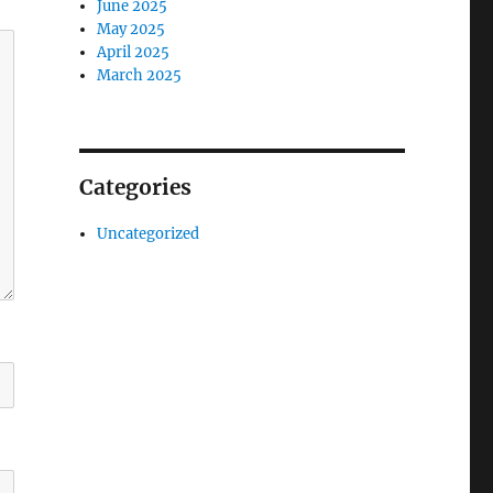
June 2025
May 2025
April 2025
March 2025
Categories
Uncategorized