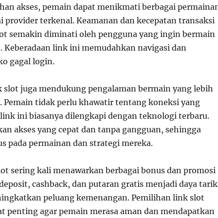
an akses, pemain dapat menikmati berbagai permaina
ai provider terkenal. Keamanan dan kecepatan transaksi
ot semakin diminati oleh pengguna yang ingin bermain
 Keberadaan link ini memudahkan navigasi dan
o gagal login.
k slot juga mendukung pengalaman bermain yang lebih
l. Pemain tidak perlu khawatir tentang koneksi yang
link ini biasanya dilengkapi dengan teknologi terbaru.
kan akses yang cepat dan tanpa gangguan, sehingga
us pada permainan dan strategi mereka.
 slot sering kali menawarkan berbagai bonus dan promosi
eposit, cashback, dan putaran gratis menjadi daya tarik
ingkatkan peluang kemenangan. Pemilihan link slot
gat penting agar pemain merasa aman dan mendapatkan