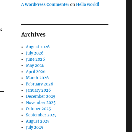
A WordPress Commenter
on
Hello world!
k
Archives
August 2026
July 2026
June 2026
May 2026
April 2026
March 2026
February 2026
January 2026
December 2025
November 2025
October 2025
September 2025
August 2025
July 2025