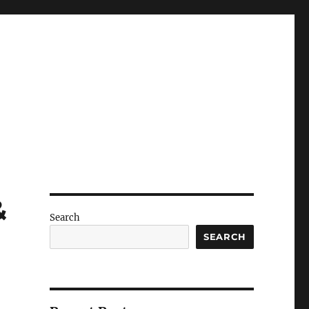
&
Search
SEARCH