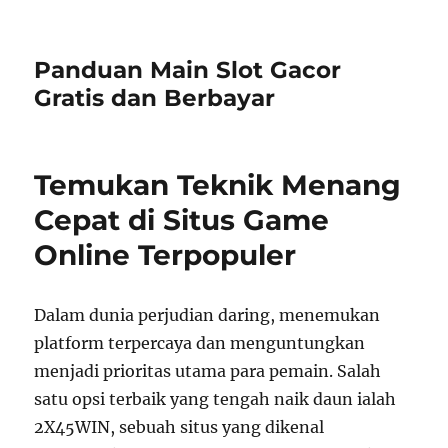
Panduan Main Slot Gacor
Gratis dan Berbayar
Temukan Teknik Menang
Cepat di Situs Game
Online Terpopuler
Dalam dunia perjudian daring, menemukan
platform terpercaya dan menguntungkan
menjadi prioritas utama para pemain. Salah
satu opsi terbaik yang tengah naik daun ialah
2X45WIN, sebuah situs yang dikenal