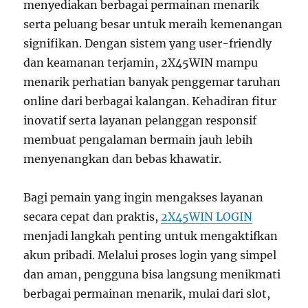
menyediakan berbagai permainan menarik
serta peluang besar untuk meraih kemenangan
signifikan. Dengan sistem yang user-friendly
dan keamanan terjamin, 2X45WIN mampu
menarik perhatian banyak penggemar taruhan
online dari berbagai kalangan. Kehadiran fitur
inovatif serta layanan pelanggan responsif
membuat pengalaman bermain jauh lebih
menyenangkan dan bebas khawatir.
Bagi pemain yang ingin mengakses layanan
secara cepat dan praktis,
2X45WIN LOGIN
menjadi langkah penting untuk mengaktifkan
akun pribadi. Melalui proses login yang simpel
dan aman, pengguna bisa langsung menikmati
berbagai permainan menarik, mulai dari slot,