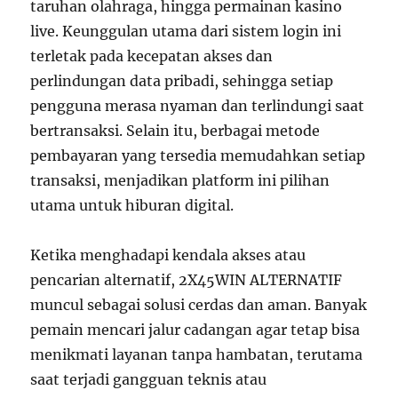
taruhan olahraga, hingga permainan kasino
live. Keunggulan utama dari sistem login ini
terletak pada kecepatan akses dan
perlindungan data pribadi, sehingga setiap
pengguna merasa nyaman dan terlindungi saat
bertransaksi. Selain itu, berbagai metode
pembayaran yang tersedia memudahkan setiap
transaksi, menjadikan platform ini pilihan
utama untuk hiburan digital.
Ketika menghadapi kendala akses atau
pencarian alternatif, 2X45WIN ALTERNATIF
muncul sebagai solusi cerdas dan aman. Banyak
pemain mencari jalur cadangan agar tetap bisa
menikmati layanan tanpa hambatan, terutama
saat terjadi gangguan teknis atau