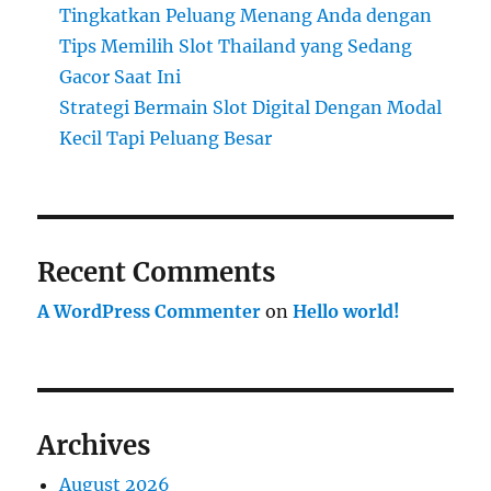
Tingkatkan Peluang Menang Anda dengan
Tips Memilih Slot Thailand yang Sedang
Gacor Saat Ini
Strategi Bermain Slot Digital Dengan Modal
Kecil Tapi Peluang Besar
Recent Comments
A WordPress Commenter
on
Hello world!
Archives
August 2026