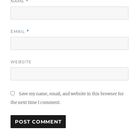
NAME
*
EMAIL
*
WEBSITE
Save my name, email, and website in this browser for
the next time I comment.