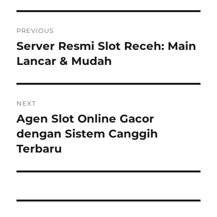
Post
PREVIOUS
navigation
Server Resmi Slot Receh: Main
Previous
post:
Lancar & Mudah
NEXT
Agen Slot Online Gacor
Next
post:
dengan Sistem Canggih
Terbaru