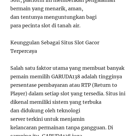
Soft, platform ini memberikan pengalaman
bermain yang menarik, aman,
dan tentunya menguntungkan bagi
para pecinta slot di tanah air.
Keunggulan Sebagai Situs Slot Gacor
Terpercaya
Salah satu faktor utama yang membuat banyak
pemain memilih GARUDA138 adalah tingginya
persentase pembayaran atau RTP (Return to
Player) dalam setiap slot yang tersedia. Situs ini
dikenal memiliki sistem yang terbuka
dan didukung oleh teknologi
server terkini untuk menjamin
kelancaran permainan tanpa gangguan. Di