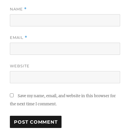
NAME
*
EMAIL
*
WEBSITE
Save my name, email, and website in this browser for
the next time I comment.