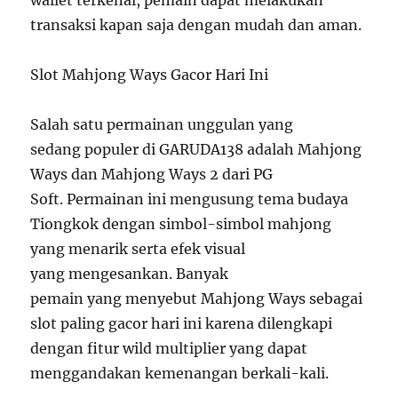
wallet terkenal, pemain dapat melakukan
transaksi kapan saja dengan mudah dan aman.
Slot Mahjong Ways Gacor Hari Ini
Salah satu permainan unggulan yang
sedang populer di GARUDA138 adalah Mahjong
Ways dan Mahjong Ways 2 dari PG
Soft. Permainan ini mengusung tema budaya
Tiongkok dengan simbol-simbol mahjong
yang menarik serta efek visual
yang mengesankan. Banyak
pemain yang menyebut Mahjong Ways sebagai
slot paling gacor hari ini karena dilengkapi
dengan fitur wild multiplier yang dapat
menggandakan kemenangan berkali-kali.