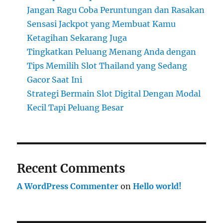
Jangan Ragu Coba Peruntungan dan Rasakan
Sensasi Jackpot yang Membuat Kamu
Ketagihan Sekarang Juga
Tingkatkan Peluang Menang Anda dengan
Tips Memilih Slot Thailand yang Sedang
Gacor Saat Ini
Strategi Bermain Slot Digital Dengan Modal
Kecil Tapi Peluang Besar
Recent Comments
A WordPress Commenter
on
Hello world!