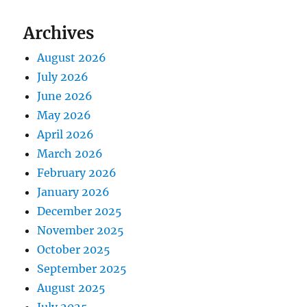
Archives
August 2026
July 2026
June 2026
May 2026
April 2026
March 2026
February 2026
January 2026
December 2025
November 2025
October 2025
September 2025
August 2025