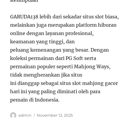
Kesimpulan
GARUDA138 lebih dari sekadar situs slot biasa,
melainkan juga merupakan platform hiburan
online dengan layanan profesional,
keamanan yang tinggi, dan
peluang kemenangan yang besar. Dengan
koleksi permainan dari PG Soft serta
permainan populer seperti Mahjong Ways,
tidak mengherankan jika situs
ini dianggap sebagai situs slot mahjong gacor
hari ini yang paling diminati oleh para
pemain di Indonesia.
Author
Posted
admin
November 12, 2025
on