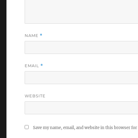
NAME
*
EMAIL
*
WEBSITE
Save my name, email, and website in this browser for