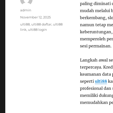
paling diminati
Author
admin
mudah melalui b
Posted
November 12, 2025
berkembang, sl
on
Tags
ulti88
,
ulti88 daftar
,
ulti88
namun tetap me
link
,
ulti88 login
keberuntungan,
memperoleh pen
sesi permainan.
Langkah awal s
terpercaya. Kre
keamanan data 
seperti
ulti88
ka
profesional dan
memiliki dukung
memudahkan pema