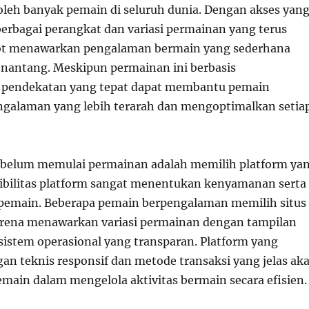
 oleh banyak pemain di seluruh dunia. Dengan akses yan
erbagai perangkat dan variasi permainan yang terus
ot menawarkan pengalaman bermain yang sederhana
nantang. Meskipun permainan ini berbasis
 pendekatan yang tepat dapat membantu pemain
galaman yang lebih terarah dan mengoptimalkan setia
ebelum memulai permainan adalah memilih platform ya
dibilitas platform sangat menentukan kenyamanan serta
pemain. Beberapa pemain berpengalaman memilih situs
rena menawarkan variasi permainan dengan tampilan
 sistem operasional yang transparan. Platform yang
an teknis responsif dan metode transaksi yang jelas ak
in dalam mengelola aktivitas bermain secara efisien.