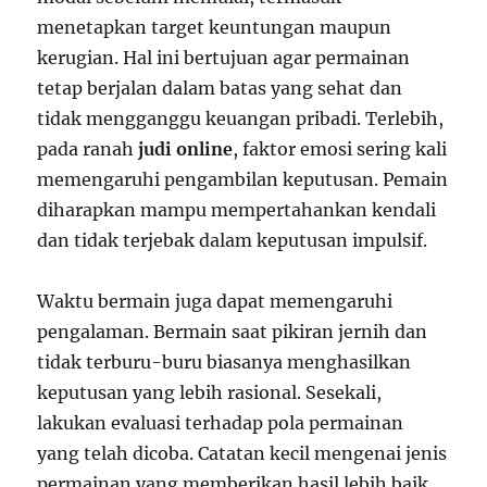
menetapkan target keuntungan maupun
kerugian. Hal ini bertujuan agar permainan
tetap berjalan dalam batas yang sehat dan
tidak mengganggu keuangan pribadi. Terlebih,
pada ranah
judi online
, faktor emosi sering kali
memengaruhi pengambilan keputusan. Pemain
diharapkan mampu mempertahankan kendali
dan tidak terjebak dalam keputusan impulsif.
Waktu bermain juga dapat memengaruhi
pengalaman. Bermain saat pikiran jernih dan
tidak terburu-buru biasanya menghasilkan
keputusan yang lebih rasional. Sesekali,
lakukan evaluasi terhadap pola permainan
yang telah dicoba. Catatan kecil mengenai jenis
permainan yang memberikan hasil lebih baik