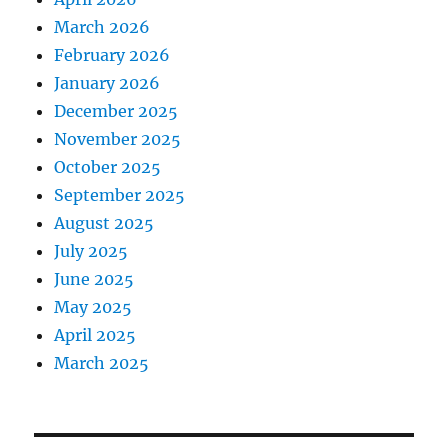
March 2026
February 2026
January 2026
December 2025
November 2025
October 2025
September 2025
August 2025
July 2025
June 2025
May 2025
April 2025
March 2025