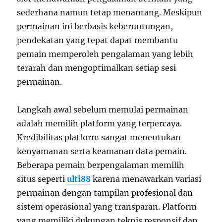
sederhana namun tetap menantang. Meskipun
permainan ini berbasis keberuntungan,
pendekatan yang tepat dapat membantu
pemain memperoleh pengalaman yang lebih
terarah dan mengoptimalkan setiap sesi
permainan.
Langkah awal sebelum memulai permainan
adalah memilih platform yang terpercaya.
Kredibilitas platform sangat menentukan
kenyamanan serta keamanan data pemain.
Beberapa pemain berpengalaman memilih
situs seperti
ulti88
karena menawarkan variasi
permainan dengan tampilan profesional dan
sistem operasional yang transparan. Platform
yang memiliki dukungan teknis responsif dan