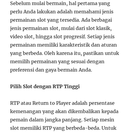
Sebelum mulai bermain, hal pertama yang
perlu Anda lakukan adalah memahami jenis
permainan slot yang tersedia. Ada berbagai
jenis permainan slot, mulai dari slot klasik,
video slot, hingga slot progresif. Setiap jenis
permainan memiliki karakteristik dan aturan
yang berbeda. Oleh karena itu, pastikan untuk
memilih permainan yang sesuai dengan
preferensi dan gaya bermain Anda.
Pilih Slot dengan RTP Tinggi
RTP atau Return to Player adalah persentase
kemenangan yang akan dikembalikan kepada
pemain dalam jangka panjang. Setiap mesin
slot memiliki RTP yang berbeda-beda. Untuk