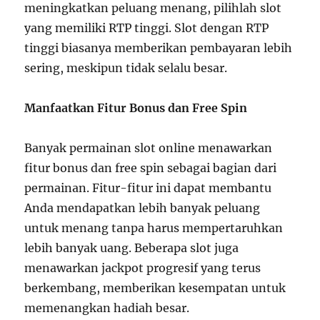
meningkatkan peluang menang, pilihlah slot
yang memiliki RTP tinggi. Slot dengan RTP
tinggi biasanya memberikan pembayaran lebih
sering, meskipun tidak selalu besar.
Manfaatkan Fitur Bonus dan Free Spin
Banyak permainan slot online menawarkan
fitur bonus dan free spin sebagai bagian dari
permainan. Fitur-fitur ini dapat membantu
Anda mendapatkan lebih banyak peluang
untuk menang tanpa harus mempertaruhkan
lebih banyak uang. Beberapa slot juga
menawarkan jackpot progresif yang terus
berkembang, memberikan kesempatan untuk
memenangkan hadiah besar.