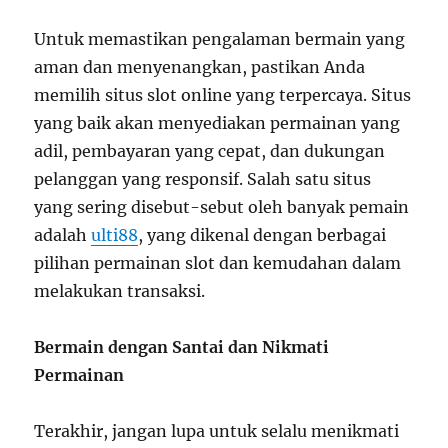
Untuk memastikan pengalaman bermain yang
aman dan menyenangkan, pastikan Anda
memilih situs slot online yang terpercaya. Situs
yang baik akan menyediakan permainan yang
adil, pembayaran yang cepat, dan dukungan
pelanggan yang responsif. Salah satu situs
yang sering disebut-sebut oleh banyak pemain
adalah
ulti88
, yang dikenal dengan berbagai
pilihan permainan slot dan kemudahan dalam
melakukan transaksi.
Bermain dengan Santai dan Nikmati
Permainan
Terakhir, jangan lupa untuk selalu menikmati