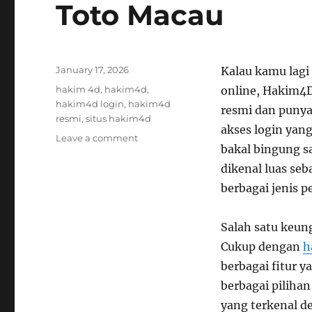
Toto Macau
Posted
January 17, 2026
Kalau kamu lagi
on
Tags
hakim 4d
,
hakim4d
,
online, Hakim4D
hakim4d login
,
hakim4d
resmi dan punya
resmi
,
situs hakim4d
akses login yan
on
Leave a comment
bakal bingung s
Main
Slot
dikenal luas seb
Asia,
berbagai jenis p
Mudah
Jackpot
di
Salah satu keun
Situs
Cukup dengan
h
Toto
berbagai fitur 
Macau
berbagai piliha
yang terkenal d