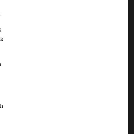
.
.
ik
n
eh