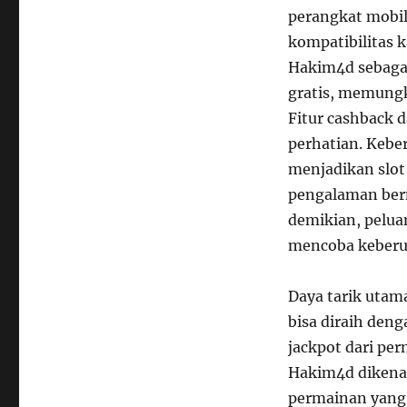
perangkat mobil
kompatibilitas k
Hakim4d sebagai
gratis, memungk
Fitur cashback 
perhatian. Keb
menjadikan slot
pengalaman ber
demikian, peluan
mencoba keberu
Daya tarik utam
bisa diraih den
jackpot dari per
Hakim4d dikenal
permainan yang 