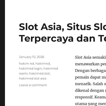
Slot Asia, Situs S
Terpercaya dan T
Posted
January 10, 2026
Slot Asia semak
on
Tags
hakim 4d
,
hakim4d
,
menawarkan pen
hakim4d login
,
hakim4d
Dengan berbagai
resmi
,
hakim4d slot
,
pemain dapat men
hakim4d slot asia
menarik. Salah s
on
Leave a comment
Slot
dikenal dengan 
Asia,
responsif. Keam
Situs
utama yang memb
Slot