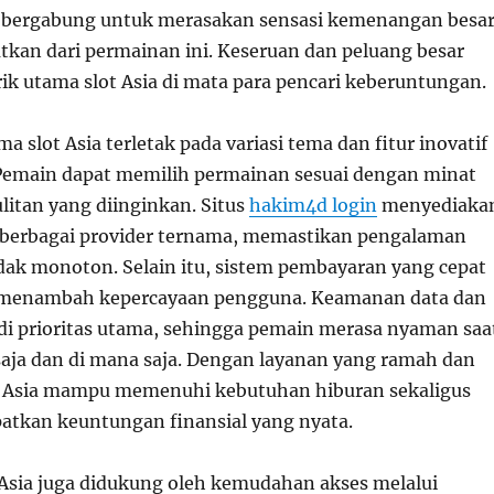
a bergabung untuk merasakan sensasi kemenangan besa
atkan dari permainan ini. Keseruan dan peluang besar
ik utama slot Asia di mata para pencari keberuntungan.
 slot Asia terletak pada variasi tema dan fitur inovatif
 Pemain dapat memilih permainan sesuai dengan minat
litan yang diinginkan. Situs
hakim4d login
menyediaka
ri berbagai provider ternama, memastikan pengalaman
dak monoton. Selain itu, sistem pembayaran yang cepat
 menambah kepercayaan pengguna. Keamanan data dan
di prioritas utama, sehingga pemain merasa nyaman saa
aja dan di mana saja. Dengan layanan yang ramah dan
ot Asia mampu memenuhi kebutuhan hiburan sekaligus
tkan keuntungan finansial yang nyata.
t Asia juga didukung oleh kemudahan akses melalui