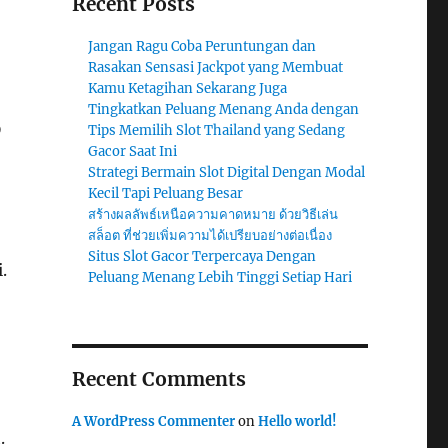
Recent Posts
Jangan Ragu Coba Peruntungan dan
Rasakan Sensasi Jackpot yang Membuat
Kamu Ketagihan Sekarang Juga
Tingkatkan Peluang Menang Anda dengan
D
Tips Memilih Slot Thailand yang Sedang
Gacor Saat Ini
Strategi Bermain Slot Digital Dengan Modal
Kecil Tapi Peluang Besar
สร้างผลลัพธ์เหนือความคาดหมาย ด้วยวิธีเล่น
สล็อต ที่ช่วยเพิ่มความได้เปรียบอย่างต่อเนื่อง
Situs Slot Gacor Terpercaya Dengan
.
Peluang Menang Lebih Tinggi Setiap Hari
Recent Comments
A WordPress Commenter
on
Hello world!
.