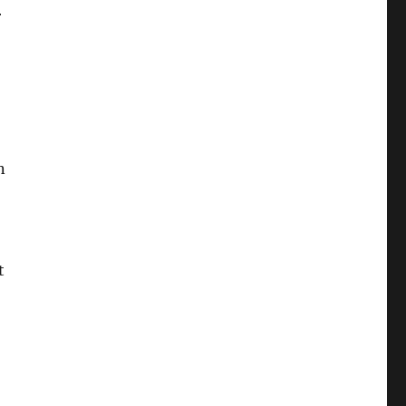
r
n
t