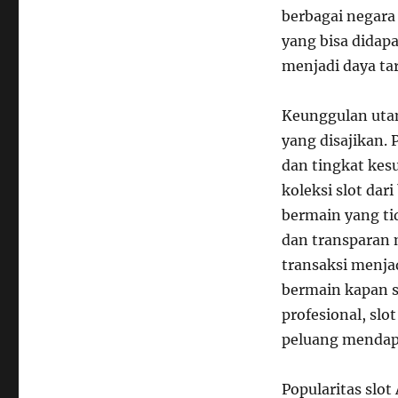
Online
berbagai negar
yang
yang bisa didap
Terpercaya
menjadi daya tar
dan
Terbaik
Keunggulan utama
yang disajikan.
dan tingkat kesu
koleksi slot da
bermain yang ti
dan transparan
transaksi menja
bermain kapan s
profesional, sl
peluang mendapa
Popularitas slo