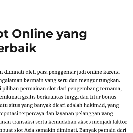
lot Online yang
erbaik
in diminati oleh para penggemar judi online karena
galaman bermain yang seru dan menguntungkan.
 pilihan permainan slot dari pengembang ternama,
ikmati grafis berkualitas tinggi dan fitur bonus
atu situs yang banyak dicari adalah hakim4d, yang
reputasi terpercaya dan layanan pelanggan yang
anan transaksi serta kemudahan akses menjadi faktor
uat slot Asia semakin diminati. Banyak pemain dari