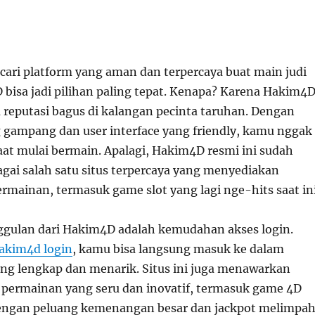
 cari platform yang aman dan terpercaya buat main judi
 bisa jadi pilihan paling tepat. Kenapa? Karena Hakim4
 reputasi bagus di kalangan pecinta taruhan. Dengan
g gampang dan user interface yang friendly, kamu nggak
aat mulai bermain. Apalagi, Hakim4D resmi ini sudah
agai salah satu situs terpercaya yang menyediakan
ermainan, termasuk game slot yang lagi nge-hits saat ini
ggulan dari Hakim4D adalah kemudahan akses login.
akim4d login
, kamu bisa langsung masuk ke dalam
yang lengkap dan menarik. Situs ini juga menawarkan
n permainan yang seru dan inovatif, termasuk game 4D
engan peluang kemenangan besar dan jackpot melimpah