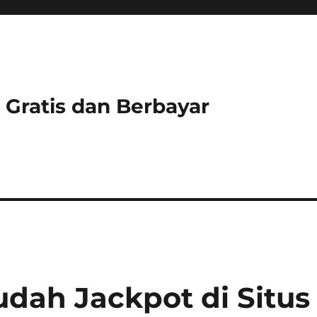
 Gratis dan Berbayar
udah Jackpot di Situs