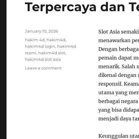
Terpercaya dan T
Posted
January 10, 2026
Slot Asia semak
on
Tags
hakim 4d
,
hakim4d
,
menawarkan pen
hakim4d login
,
hakim4d
Dengan berbagai
resmi
,
hakim4d slot
,
pemain dapat men
hakim4d slot asia
menarik. Salah s
on
Leave a comment
Slot
dikenal dengan 
Asia,
responsif. Keam
Situs
utama yang memb
Slot
Online
berbagai negar
yang
yang bisa didap
Terpercaya
menjadi daya tar
dan
Terbaik
Keunggulan utama