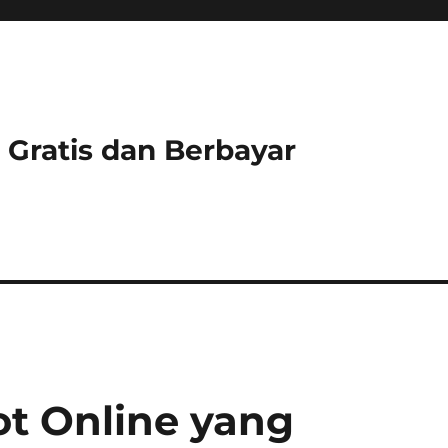
 Gratis dan Berbayar
lot Online yang