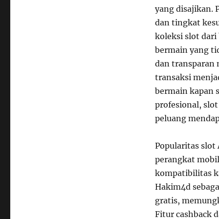
yang disajikan.
dan tingkat kesu
koleksi slot da
bermain yang ti
dan transparan
transaksi menja
bermain kapan s
profesional, sl
peluang mendapa
Popularitas slo
perangkat mobil
kompatibilitas k
Hakim4d sebagai
gratis, memungk
Fitur cashback 