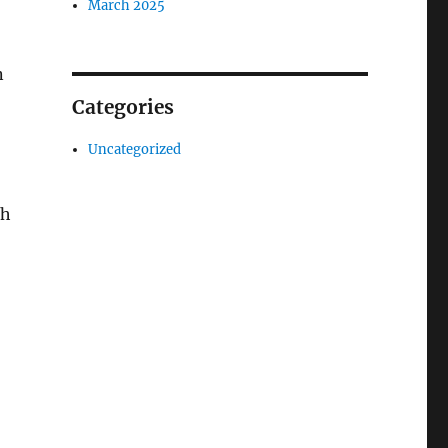
March 2025
n
Categories
Uncategorized
eh