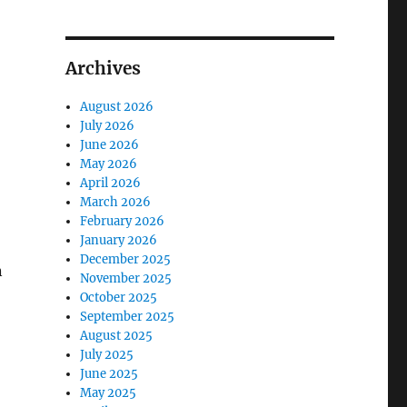
Archives
August 2026
July 2026
June 2026
May 2026
April 2026
March 2026
February 2026
January 2026
December 2025
n
November 2025
October 2025
September 2025
August 2025
July 2025
June 2025
May 2025