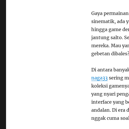
Gaya permainan s
sinematik, ada y
hingga game deng
jantung salto. S
mereka. Mau yan
gebetan dibales?
Di antara banya
naga33
sering m
koleksi gamenya
yang nyari peng
interface yang b
andalan. Di era
nggak cuma soal 