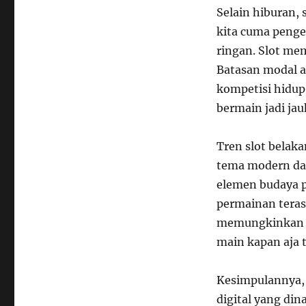
Selain hiburan, 
kita cuma peng
ringan. Slot me
Batasan modal a
kompetisi hidup
bermain jadi jau
Tren slot belak
tema modern da
elemen budaya pop
permainan teras
memungkinkan g
main kapan aja 
Kesimpulannya, 
digital yang din