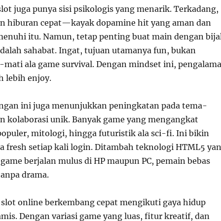
slot juga punya sisi psikologis yang menarik. Terkadang,
en hiburan cepat—kayak dopamine hit yang aman dan
menuhi itu. Namun, tetap penting buat main dengan bija
dalah sahabat. Ingat, tujuan utamanya fun, bukan
-mati ala game survival. Dengan mindset ini, pengalam
h lebih enjoy.
angan ini juga menunjukkan peningkatan pada tema-
n kolaborasi unik. Banyak game yang mengangkat
uler, mitologi, hingga futuristik ala sci-fi. Ini bikin
a fresh setiap kali login. Ditambah teknologi HTML5 ya
ame berjalan mulus di HP maupun PC, pemain bebas
tanpa drama.
slot online berkembang cepat mengikuti gaya hidup
amis. Dengan variasi game yang luas, fitur kreatif, dan