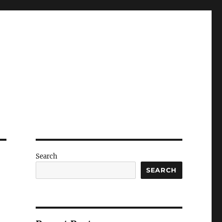
Search
SEARCH