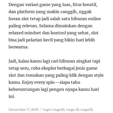
Dengan variasi game yang luas, fitur kreatif,
dan platform yang makin canggih, nggak
heran slot tetap jadi salah satu hiburan online
paling relevan. Selama dimainkan dengan
relaxed mindset dan kontrol yang sehat, slot
bisa jadi pelarian kecil yang bikin hari lebih
berwarna.
Jadi, kalau kamu lagi cari hiburan singkat tapi
tetap seru, coba eksplor berbagai jenis game
slot dan temukan yang paling klik dengan style
kamu. Enjoy every spin—siapa tahu
keberuntungan lagi pengen nyapa kamu hari
ini.
Posted
Tags
December 11, 2025
login naga33
,
naga 33
,
naga33
,