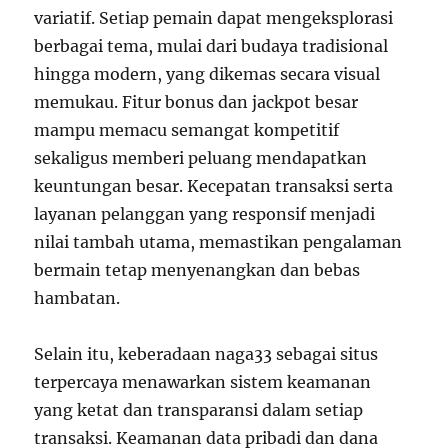
variatif. Setiap pemain dapat mengeksplorasi
berbagai tema, mulai dari budaya tradisional
hingga modern, yang dikemas secara visual
memukau. Fitur bonus dan jackpot besar
mampu memacu semangat kompetitif
sekaligus memberi peluang mendapatkan
keuntungan besar. Kecepatan transaksi serta
layanan pelanggan yang responsif menjadi
nilai tambah utama, memastikan pengalaman
bermain tetap menyenangkan dan bebas
hambatan.
Selain itu, keberadaan naga33 sebagai situs
terpercaya menawarkan sistem keamanan
yang ketat dan transparansi dalam setiap
transaksi. Keamanan data pribadi dan dana