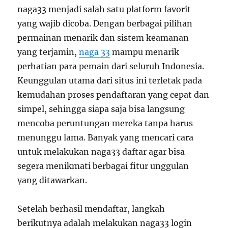
Slot
naga33 menjadi salah satu platform favorit
Online
yang wajib dicoba. Dengan berbagai pilihan
Resmi
permainan menarik dan sistem keamanan
dan
Legal
yang terjamin,
naga 33
mampu menarik
perhatian para pemain dari seluruh Indonesia.
Keunggulan utama dari situs ini terletak pada
kemudahan proses pendaftaran yang cepat dan
simpel, sehingga siapa saja bisa langsung
mencoba peruntungan mereka tanpa harus
menunggu lama. Banyak yang mencari cara
untuk melakukan naga33 daftar agar bisa
segera menikmati berbagai fitur unggulan
yang ditawarkan.
Setelah berhasil mendaftar, langkah
berikutnya adalah melakukan naga33 login