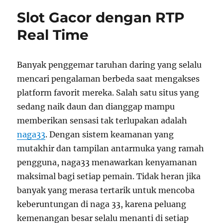
yang
Slot Gacor dengan RTP
Memberi
Peluang
Real Time
Menang
Nyata
Banyak penggemar taruhan daring yang selalu
mencari pengalaman berbeda saat mengakses
platform favorit mereka. Salah satu situs yang
sedang naik daun dan dianggap mampu
memberikan sensasi tak terlupakan adalah
naga33
. Dengan sistem keamanan yang
mutakhir dan tampilan antarmuka yang ramah
pengguna, naga33 menawarkan kenyamanan
maksimal bagi setiap pemain. Tidak heran jika
banyak yang merasa tertarik untuk mencoba
keberuntungan di naga 33, karena peluang
kemenangan besar selalu menanti di setiap