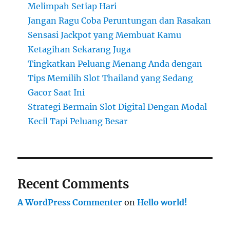
Melimpah Setiap Hari
Jangan Ragu Coba Peruntungan dan Rasakan
Sensasi Jackpot yang Membuat Kamu
Ketagihan Sekarang Juga
Tingkatkan Peluang Menang Anda dengan
Tips Memilih Slot Thailand yang Sedang
Gacor Saat Ini
Strategi Bermain Slot Digital Dengan Modal
Kecil Tapi Peluang Besar
Recent Comments
A WordPress Commenter
on
Hello world!