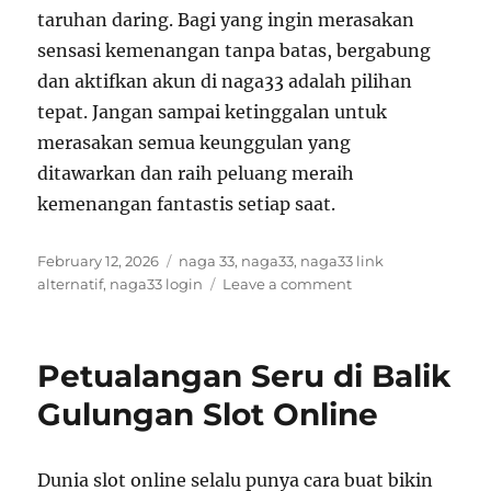
taruhan daring. Bagi yang ingin merasakan
sensasi kemenangan tanpa batas, bergabung
dan aktifkan akun di naga33 adalah pilihan
tepat. Jangan sampai ketinggalan untuk
merasakan semua keunggulan yang
ditawarkan dan raih peluang meraih
kemenangan fantastis setiap saat.
Posted
Tags
February 12, 2026
naga 33
,
naga33
,
naga33 link
on
on
alternatif
,
naga33 login
Leave a comment
Slot
Gacor
dengan
Petualangan Seru di Balik
RTP
Real
Gulungan Slot Online
Time
Dunia slot online selalu punya cara buat bikin