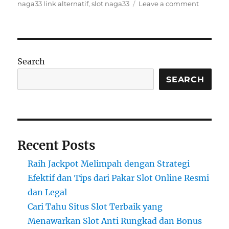
on
on
naga33 link alternatif
,
slot naga33
Leave a comment
Petuala
Seru
di
Balik
Gulunga
Search
Slot
Online
SEARCH
Recent Posts
Raih Jackpot Melimpah dengan Strategi
Efektif dan Tips dari Pakar Slot Online Resmi
dan Legal
Cari Tahu Situs Slot Terbaik yang
Menawarkan Slot Anti Rungkad dan Bonus