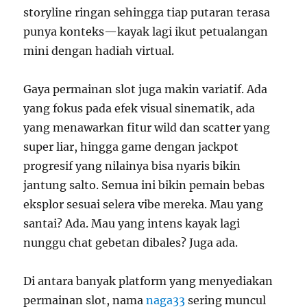
storyline ringan sehingga tiap putaran terasa
punya konteks—kayak lagi ikut petualangan
mini dengan hadiah virtual.
Gaya permainan slot juga makin variatif. Ada
yang fokus pada efek visual sinematik, ada
yang menawarkan fitur wild dan scatter yang
super liar, hingga game dengan jackpot
progresif yang nilainya bisa nyaris bikin
jantung salto. Semua ini bikin pemain bebas
eksplor sesuai selera vibe mereka. Mau yang
santai? Ada. Mau yang intens kayak lagi
nunggu chat gebetan dibales? Juga ada.
Di antara banyak platform yang menyediakan
permainan slot, nama
naga33
sering muncul