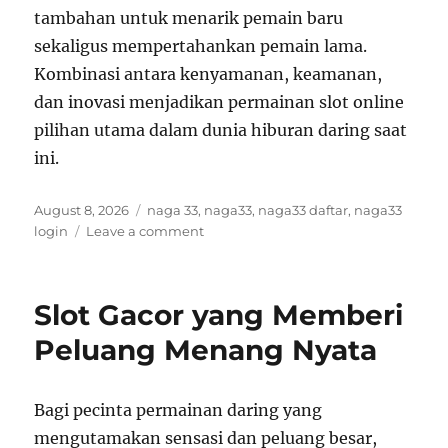
tambahan untuk menarik pemain baru
sekaligus mempertahankan pemain lama.
Kombinasi antara kenyamanan, keamanan,
dan inovasi menjadikan permainan slot online
pilihan utama dalam dunia hiburan daring saat
ini.
Posted
Tags
August 8, 2026
naga 33
,
naga33
,
naga33 daftar
,
naga33
on
on
login
Leave a comment
Raih
Jackpot
Melimpah
Slot Gacor yang Memberi
dengan
Strategi
Peluang Menang Nyata
Efektif
dan
Tips
Bagi pecinta permainan daring yang
dari
mengutamakan sensasi dan peluang besar,
Pakar