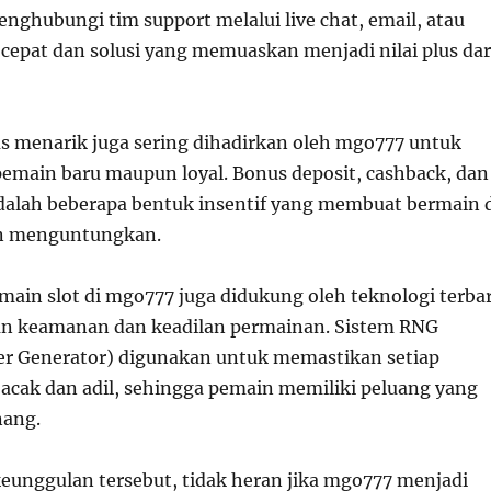
nghubungi tim support melalui live chat, email, atau
 cepat dan solusi yang memuaskan menjadi nilai plus dar
 menarik juga sering dihadirkan oleh mgo777 untuk
emain baru maupun loyal. Bonus deposit, cashback, dan
adalah beberapa bentuk insentif yang membuat bermain 
in menguntungkan.
ain slot di mgo777 juga didukung oleh teknologi terba
n keamanan dan keadilan permainan. Sistem RNG
 Generator) digunakan untuk memastikan setiap
t acak dan adil, sehingga pemain memiliki peluang yang
ang.
unggulan tersebut, tidak heran jika mgo777 menjadi