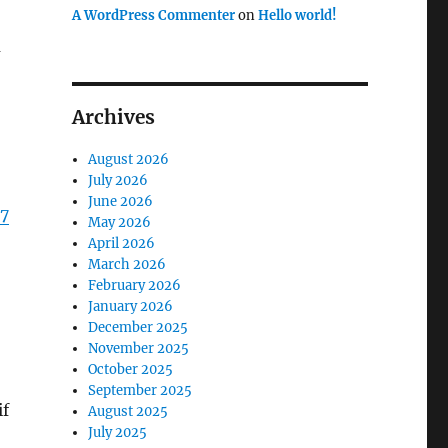
A WordPress Commenter
on
Hello world!
u
Archives
August 2026
July 2026
June 2026
77
May 2026
April 2026
March 2026
February 2026
January 2026
December 2025
November 2025
October 2025
September 2025
if
August 2025
July 2025