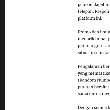
pemain dapat me
telepon. Respon
platform ini.
Promo dan bonus
menarik minat p
putaran gratis 
situs ini semak
Pengalaman berm
yang memastika
(Random Number
putaran bersifa
sama untuk men
Dengan semua ke