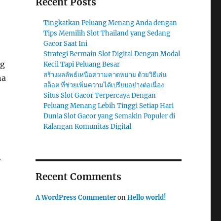
Recent Posts
Tingkatkan Peluang Menang Anda dengan
Tips Memilih Slot Thailand yang Sedang
Gacor Saat Ini
Strategi Bermain Slot Digital Dengan Modal
ng
Kecil Tapi Peluang Besar
สร้างผลลัพธ์เหนือความคาดหมาย ด้วยวิธีเล่น
na
สล็อต ที่ช่วยเพิ่มความได้เปรียบอย่างต่อเนื่อง
Situs Slot Gacor Terpercaya Dengan
Peluang Menang Lebih Tinggi Setiap Hari
Dunia Slot Gacor yang Semakin Populer di
Kalangan Komunitas Digital
r
Recent Comments
A WordPress Commenter
on
Hello world!