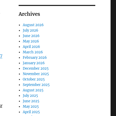
u
Archives
August 2026
July 2026
June 2026
May 2026
April 2026
March 2026
77
February 2026
January 2026
December 2025
November 2025
October 2025
September 2025
August 2025
July 2025
June 2025
if
May 2025
April 2025