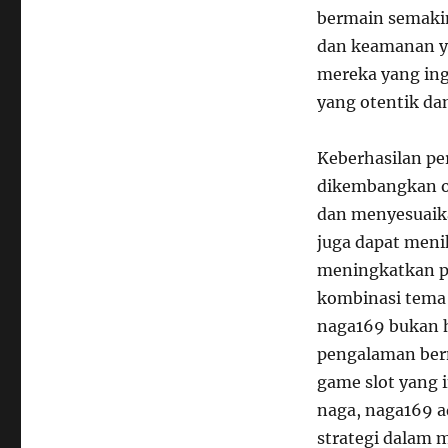
bermain semakin
dan keamanan ya
mereka yang ing
yang otentik d
Keberhasilan pe
dikembangkan o
dan menyesuaika
juga dapat meni
meningkatkan p
kombinasi tema 
naga169 bukan h
pengalaman ber
game slot yang 
naga, naga169 a
strategi dalam