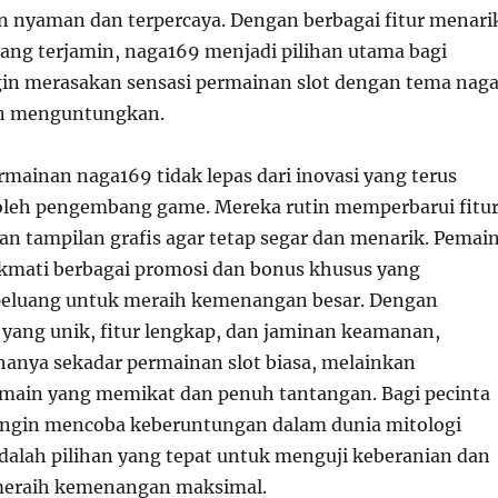
 nyaman dan terpercaya. Dengan berbagai fitur menari
ng terjamin, naga169 menjadi pilihan utama bagi
in merasakan sensasi permainan slot dengan tema nag
an menguntungkan.
rmainan naga169 tidak lepas dari inovasi yang terus
leh pengembang game. Mereka rutin memperbarui fitu
n tampilan grafis agar tetap segar dan menarik. Pemai
kmati berbagai promosi dan bonus khusus yang
eluang untuk meraih kemenangan besar. Dengan
yang unik, fitur lengkap, dan jaminan keamanan,
anya sekadar permainan slot biasa, melainkan
main yang memikat dan penuh tantangan. Bagi pecinta
ingin mencoba keberuntungan dalam dunia mitologi
dalah pilihan yang tepat untuk menguji keberanian dan
 meraih kemenangan maksimal.