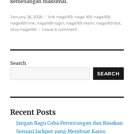
kemenangan maksimal.
Posted
Tags
January 26, 2026
link naga169
,
naga 169
,
naga169
,
on
naga169 link
,
naga169 login
,
naga169 resmi
,
naga169 slot
,
on
situs naga169
Leave a comment
Slot
Gacor
yang
Cocok
untuk
Search
Semua
Kalangan
SEARCH
Recent Posts
Jangan Ragu Coba Peruntungan dan Rasakan
Sensasi Jackpot yang Membuat Kamu