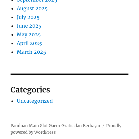
August 2025
July 2025
June 2025
May 2025
April 2025
March 2025
Categories
Uncategorized
Panduan Main Slot Gacor Gratis dan Berbayar
Proudly
powered by WordPress