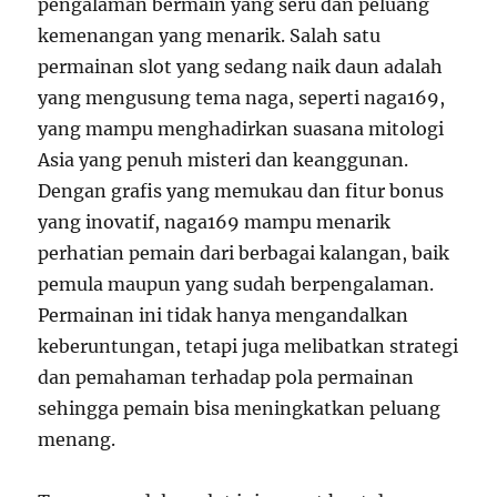
pengalaman bermain yang seru dan peluang
kemenangan yang menarik. Salah satu
permainan slot yang sedang naik daun adalah
yang mengusung tema naga, seperti naga169,
yang mampu menghadirkan suasana mitologi
Asia yang penuh misteri dan keanggunan.
Dengan grafis yang memukau dan fitur bonus
yang inovatif, naga169 mampu menarik
perhatian pemain dari berbagai kalangan, baik
pemula maupun yang sudah berpengalaman.
Permainan ini tidak hanya mengandalkan
keberuntungan, tetapi juga melibatkan strategi
dan pemahaman terhadap pola permainan
sehingga pemain bisa meningkatkan peluang
menang.